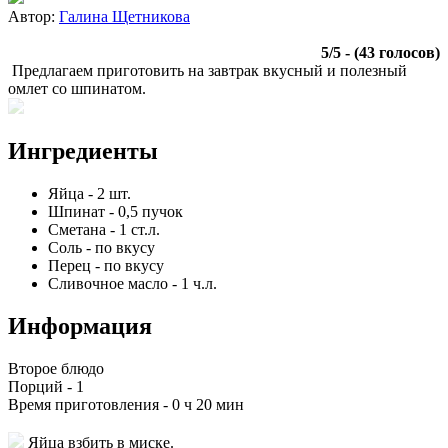
Автор:
Галина Щетникова
5
/
5
- (
43
голосов)
Предлагаем приготовить на завтрак вкусный и полезный
омлет со шпинатом.
Ингредиенты
Яйца
-
2
шт.
Шпинат
-
0,5
пучок
Сметана
-
1
ст.л.
Соль
-
по вкусу
Перец
-
по вкусу
Сливочное масло
-
1
ч.л.
Информация
Второе блюдо
Порций -
1
Время приготовления -
0 ч 20 мин
Яйца взбить в миске.