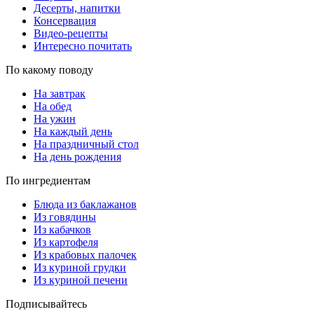
Десерты, напитки
Консервация
Видео-рецепты
Интересно почитать
По какому поводу
На завтрак
На обед
На ужин
На каждый день
На праздничный стол
На день рождения
По ингредиентам
Блюда из баклажанов
Из говядины
Из кабачков
Из картофеля
Из крабовых палочек
Из куриной грудки
Из куриной печени
Подписывайтесь