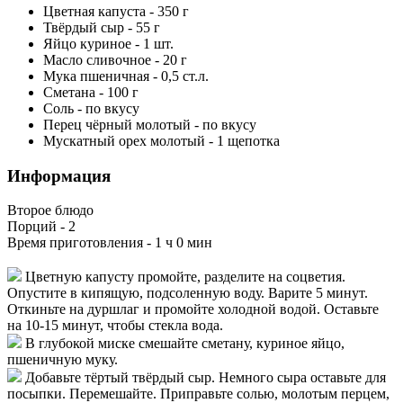
Цветная капуста
-
350
г
Твёрдый сыр
-
55
г
Яйцо куриное
-
1
шт.
Масло сливочное
-
20
г
Мука пшеничная
-
0,5
ст.л.
Сметана
-
100
г
Соль
-
по вкусу
Перец чёрный молотый
-
по вкусу
Мускатный орех молотый
-
1
щепотка
Информация
Второе блюдо
Порций -
2
Время приготовления -
1 ч 0 мин
Цветную капусту промойте, разделите на соцветия.
Опустите в кипящую, подсоленную воду. Варите 5 минут.
Откиньте на дуршлаг и промойте холодной водой. Оставьте
на 10-15 минут, чтобы стекла вода.
В глубокой миске смешайте сметану, куриное яйцо,
пшеничную муку.
Добавьте тёртый твёрдый сыр. Немного сыра оставьте для
посыпки. Перемешайте. Приправьте солью, молотым перцем,