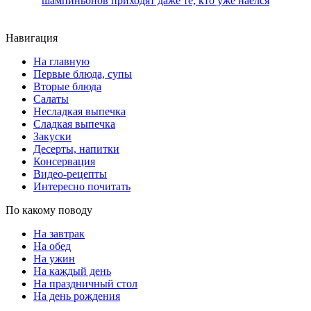
шампиньонов приходят даже те, кто уже наелся
Навигация
На главную
Первые блюда, супы
Вторые блюда
Салаты
Несладкая выпечка
Сладкая выпечка
Закуски
Десерты, напитки
Консервация
Видео-рецепты
Интересно почитать
По какому поводу
На завтрак
На обед
На ужин
На каждый день
На праздничный стол
На день рождения