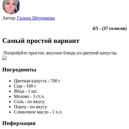
Автор:
Галина Щетникова
4
/
5
- (
37
голосов)
Самый простой вариант
Попробуйте простое, вкусное блюдо из цветной капусты.
Ингредиенты
Цветная капуста
-
700
г
Сыр
-
100
г
Яйца
-
1
шт.
Молоко
-
3
ст.л.
Соль
-
по вкусу
Перец
-
по вкусу
Сливочное масло
-
1
ч.л.
Информация