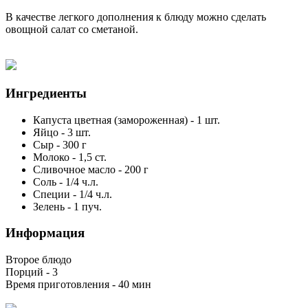
В качестве легкого дополнения к блюду можно сделать
овощной салат со сметаной.
Ингредиенты
Капуста цветная (замороженная)
-
1
шт.
Яйцо
-
3
шт.
Сыр
-
300
г
Молоко
-
1,5
ст.
Сливочное масло
-
200
г
Соль
-
1/4
ч.л.
Специи
-
1/4
ч.л.
Зелень
-
1
пуч.
Информация
Второе блюдо
Порций -
3
Время приготовления -
40 мин