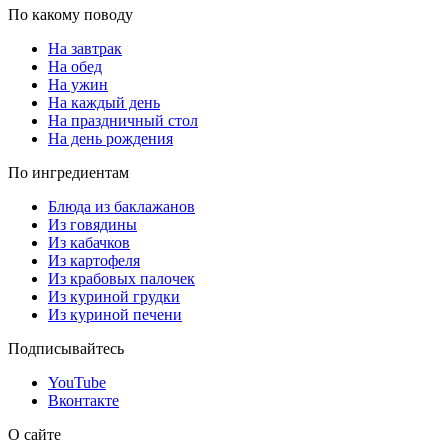
По какому поводу
На завтрак
На обед
На ужин
На каждый день
На праздничный стол
На день рождения
По ингредиентам
Блюда из баклажанов
Из говядины
Из кабачков
Из картофеля
Из крабовых палочек
Из куриной грудки
Из куриной печени
Подписывайтесь
YouTube
Вконтакте
О сайте