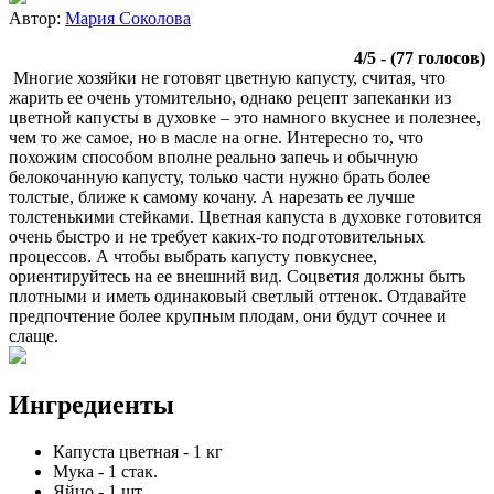
Автор:
Мария Соколова
4
/
5
- (
77
голосов)
Многие хозяйки не готовят цветную капусту, считая, что
жарить ее очень утомительно, однако рецепт запеканки из
цветной капусты в духовке – это намного вкуснее и полезнее,
чем то же самое, но в масле на огне. Интересно то, что
похожим способом вполне реально запечь и обычную
белокочанную капусту, только части нужно брать более
толстые, ближе к самому кочану. А нарезать ее лучше
толстенькими стейками. Цветная капуста в духовке готовится
очень быстро и не требует каких-то подготовительных
процессов. А чтобы выбрать капусту повкуснее,
ориентируйтесь на ее внешний вид. Соцветия должны быть
плотными и иметь одинаковый светлый оттенок. Отдавайте
предпочтение более крупным плодам, они будут сочнее и
слаще.
Ингредиенты
Капуста цветная
-
1
кг
Мука
-
1
стак.
Яйцо
-
1
шт.