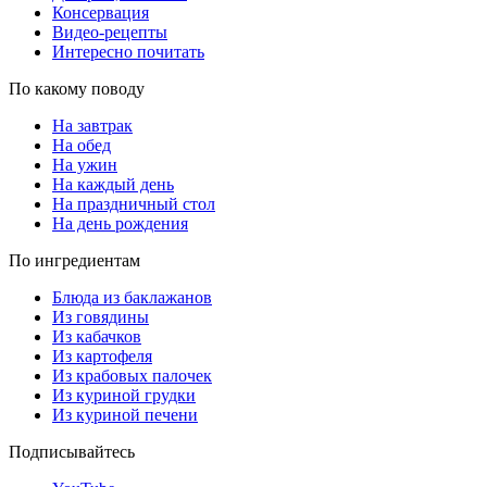
Консервация
Видео-рецепты
Интересно почитать
По какому поводу
На завтрак
На обед
На ужин
На каждый день
На праздничный стол
На день рождения
По ингредиентам
Блюда из баклажанов
Из говядины
Из кабачков
Из картофеля
Из крабовых палочек
Из куриной грудки
Из куриной печени
Подписывайтесь