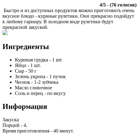
4
/
5
- (
76
голосов)
Быстро и из доступных продуктов можно приготовить очень
вкусное блюдо - куриные рулетики. Они прекрасно подойдут
к любому гарниру. В холодном виде рулетики будут
прекрасной закуской.
Ингредиенты
Куриная грудка
-
1
шт.
Яйцо
-
1
шт.
Сыр
-
50
г
Зелень укропа
-
1
пучок
Чеснок
-
1-2
зубчика
Масло сливочное
Соль и перец
-
по вкусу
Информация
Закуска
Порций -
4
.
Время приготовления -
40 минут
.