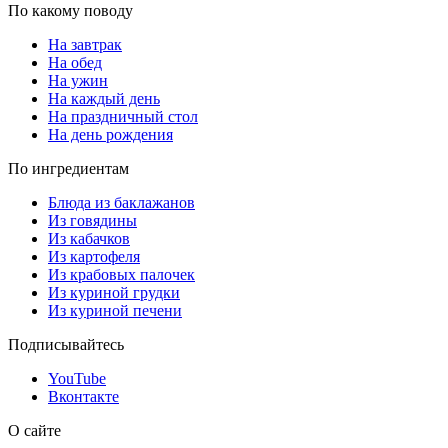
По какому поводу
На завтрак
На обед
На ужин
На каждый день
На праздничный стол
На день рождения
По ингредиентам
Блюда из баклажанов
Из говядины
Из кабачков
Из картофеля
Из крабовых палочек
Из куриной грудки
Из куриной печени
Подписывайтесь
YouTube
Вконтакте
О сайте