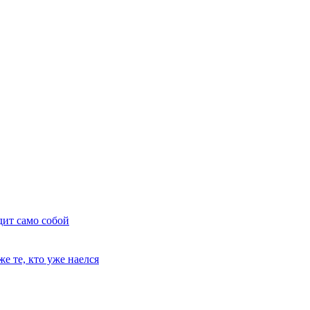
дит само собой
е те, кто уже наелся