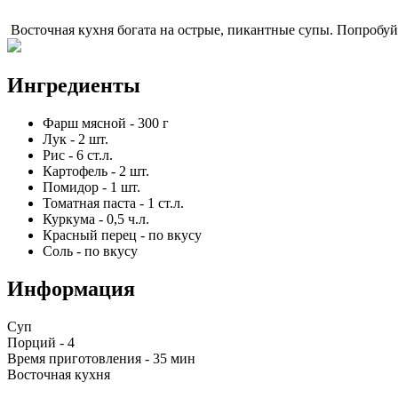
Восточная кухня богата на острые, пикантные супы. Попробуй
Ингредиенты
Фарш мясной
-
300
г
Лук
-
2
шт.
Рис
-
6
ст.л.
Картофель
-
2
шт.
Помидор
-
1
шт.
Томатная паста
-
1
ст.л.
Куркума
-
0,5
ч.л.
Красный перец
-
по вкусу
Соль
-
по вкусу
Информация
Суп
Порций -
4
Время приготовления -
35 мин
Восточная кухня