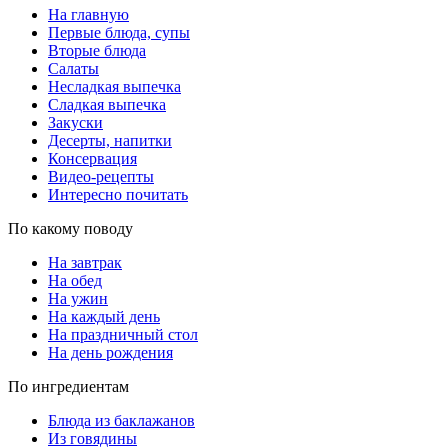
На главную
Первые блюда, супы
Вторые блюда
Салаты
Несладкая выпечка
Сладкая выпечка
Закуски
Десерты, напитки
Консервация
Видео-рецепты
Интересно почитать
По какому поводу
На завтрак
На обед
На ужин
На каждый день
На праздничный стол
На день рождения
По ингредиентам
Блюда из баклажанов
Из говядины