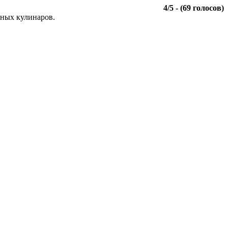
4
/
5
- (
69
голосов)
чных кулинаров.