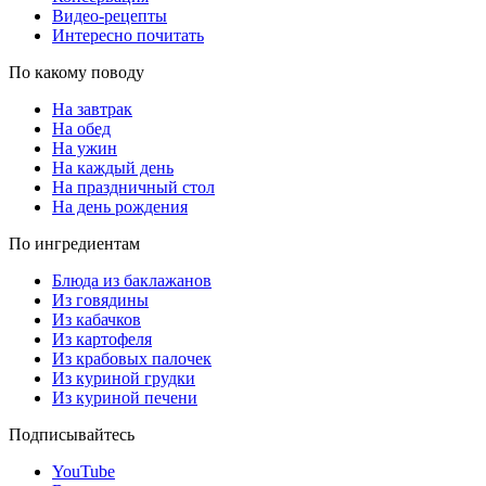
Видео-рецепты
Интересно почитать
По какому поводу
На завтрак
На обед
На ужин
На каждый день
На праздничный стол
На день рождения
По ингредиентам
Блюда из баклажанов
Из говядины
Из кабачков
Из картофеля
Из крабовых палочек
Из куриной грудки
Из куриной печени
Подписывайтесь
YouTube