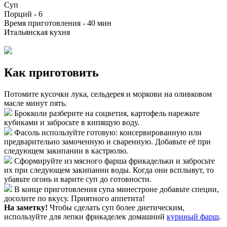
Суп
Порций -
6
Время приготовления -
40 мин
Итальянская кухня
Как приготовить
Потомите кусочки лука, сельдерея и моркови на оливковом
масле минут пять.
Брокколи разберите на соцветия, картофель нарежьте
кубиками и забросьте в кипящую воду.
Фасоль используйте готовую: консервированную или
предварительно замоченную и сваренную. Добавьте её при
следующем закипании в кастрюлю.
Сформируйте из мясного фарша фрикадельки и забросьте
их при следующем закипании воды. Когда они всплывут, то
убавьте огонь и варите суп до готовности.
В конце приготовления супа минестроне добавьте специи,
досолите по вкусу. Приятного аппетита!
На заметку!
Чтобы сделать суп более диетическим,
используйте для лепки фрикаделек домашний
куриный фарш
.