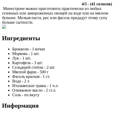
4
/
5
- (
41
голосов)
Минестроне можно приготовить практически из любых
сезонных или замороженных овощей на воде или на мясном
бульоне. Мелкая паста, рис или фасоль придадут этому супу
больше сытности.
Ингредиенты
Брокколи
-
1
кочан
Морковь
-
1
шт.
Лук
-
1
шт.
Картофель
-
3
шт.
Сельдерей стебли
-
2
шт.
Мясной фарш
-
500
г
Фасоль красная
-
1
ст.
Вода
-
2
л
Итальянские травы
-
1
ч.л.
Оливковое масло
-
2
ст.л.
Соль
-
по вкусу
Информация