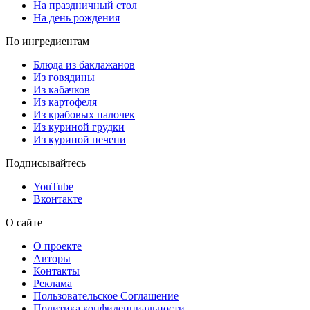
На праздничный стол
На день рождения
По ингредиентам
Блюда из баклажанов
Из говядины
Из кабачков
Из картофеля
Из крабовых палочек
Из куриной грудки
Из куриной печени
Подписывайтесь
YouTube
Вконтакте
О сайте
О проекте
Авторы
Контакты
Реклама
Пользовательское Соглашение
Политика конфиденциальности