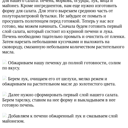
для нашего салата: печень, морковь, огурцы, лук, яйца и
майонез. Кроме ингредиентов, нам еще нужно изготовить
форму для салата. Для этого вырезаем среднюю часть от
полуторалитровой бутылки. Не забудьте ее помыть и
просушить полотенцем перед готовкой. Теперь у нас все
готово, мы можем начинать. Сначала будем готовить первый
слой салата, который состоит из куриной печени и лука.
Печень необходимо тщательно промыть и очистить от пленки.
Затем нарезать небольшими кусочками и выложить на
сковороду, смазанную небольшим количеством растительного
масла.
Обжариваем нашу печенку до полной готовности, солим
по вкусу.
Берем лук, очищаем его от шелухи, мелко режем и
обжариваем на растительном масле до золотистого цвета.
Далее нужно сформировать первый слой нашего салата.
Берем тарелку, ставим на нее форму и выкладываем в нее
готовую печень.
Добавляем к печени обжаренный лук и смазываем слой
майонезом.