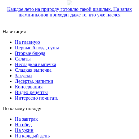
Каждое лето на природу готовлю такой шашлык. На запах
шампиньонов приходят даже те, кто уже наелся
Навигация
На главную
Первые блюда, супы
Вторые блюда
Салаты
Несладкая выпечка
Сладкая выпечка
Закуски
Десерты, напитки
Консервация
Видео-рецепты
Интересно почитать
По какому поводу
На завтрак
На обед
На ужин
На каждый день