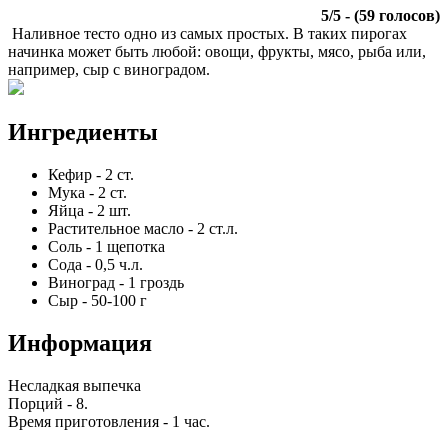
5
/
5
- (
59
голосов)
Наливное тесто одно из самых простых. В таких пирогах
начинка может быть любой: овощи, фрукты, мясо, рыба или,
например, сыр с виноградом.
Ингредиенты
Кефир
-
2
ст.
Мука
-
2
ст.
Яйца
-
2
шт.
Растительное масло
-
2
ст.л.
Соль
-
1
щепотка
Сода
-
0,5
ч.л.
Виноград
-
1
гроздь
Сыр
-
50-100
г
Информация
Несладкая выпечка
Порций -
8
.
Время приготовления -
1 час
.