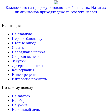
Каждое лето на природу готовлю такой шашлык. На запах
шампиньонов приходят даже те, кто уже наелся
Навигация
На главную
Первые блюда, супы
Вторые блюда
Салаты
Несладкая выпечка
Сладкая выпечка
Закуски
Десерты, напитки
Консервация
Видео-рецепты
Интересно почитать
По какому поводу
На завтрак
На обед
На ужин
На каждый день