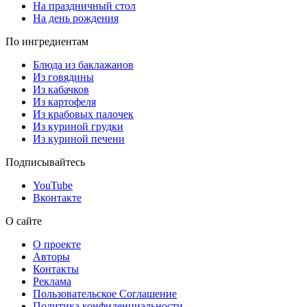
На праздничный стол
На день рождения
По ингредиентам
Блюда из баклажанов
Из говядины
Из кабачков
Из картофеля
Из крабовых палочек
Из куриной грудки
Из куриной печени
Подписывайтесь
YouTube
Вконтакте
О сайте
О проекте
Авторы
Контакты
Реклама
Пользовательское Соглашение
Политика конфиденциальности