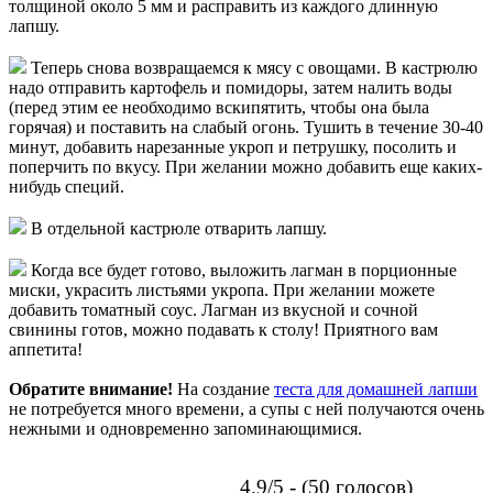
толщиной около 5 мм и расправить из каждого длинную
лапшу.
Теперь снова возвращаемся к мясу с овощами. В кастрюлю
надо отправить картофель и помидоры, затем налить воды
(перед этим ее необходимо вскипятить, чтобы она была
горячая) и поставить на слабый огонь. Тушить в течение 30-40
минут, добавить нарезанные укроп и петрушку, посолить и
поперчить по вкусу. При желании можно добавить еще каких-
нибудь специй.
В отдельной кастрюле отварить лапшу.
Когда все будет готово, выложить лагман в порционные
миски, украсить листьями укропа. При желании можете
добавить томатный соус. Лагман из вкусной и сочной
свинины готов, можно подавать к столу! Приятного вам
аппетита!
Обратите внимание!
На создание
теста для домашней лапши
не потребуется много времени, а супы с ней получаются очень
нежными и одновременно запоминающимися.
4.9/5 - (50 голосов)