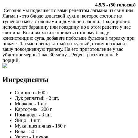
4.9
/
5
- (
50
голосов)
Сегодня мы поделимся с вами рецептом лагмана из свинины.
Лагман - это блюдо азиатской кухни, которое состоит из
тушеного мяса с овощами и домашней лапши. Традиционно
используют баранину или говядину, но в этом рецепте у нас
свинина. Если вы хотите придать готовому блюду
консистенцию супа, добавьте побольше бульона в тарелку при
подаче. Лагман очень сытный и вкусный, отлично скрасит
вашу повседневную трапезу. На его приготовление у вас
уйдет примерно 1 час 30 минут. Рецепт рассчитан на 6
порций.
Ингредиенты
Свинина
-
600
г
Лук репчатый
-
2
шт.
Морковь
-
1
шт.
Картофель
-
200
г
Помидоры
-
3
шт.
Яйцо
-
1
шт.
Мука пшеничная
-
150
г
Вода
-
50
г
Укроп
-
1
пучок