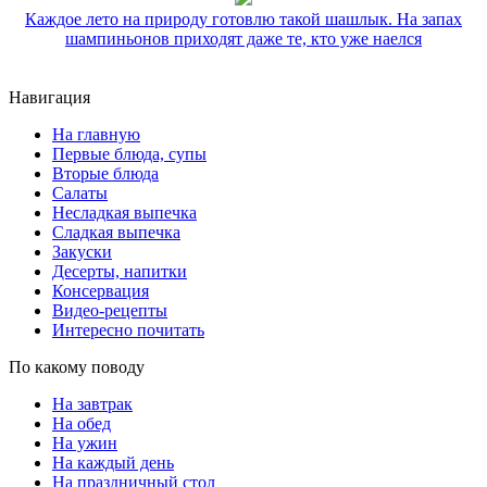
Каждое лето на природу готовлю такой шашлык. На запах
шампиньонов приходят даже те, кто уже наелся
Навигация
На главную
Первые блюда, супы
Вторые блюда
Салаты
Несладкая выпечка
Сладкая выпечка
Закуски
Десерты, напитки
Консервация
Видео-рецепты
Интересно почитать
По какому поводу
На завтрак
На обед
На ужин
На каждый день
На праздничный стол