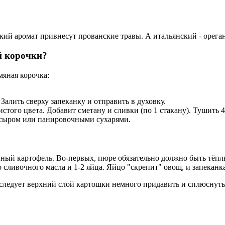
ий аромат привнесут прованские травы. А итальянский - ореган
й корочки?
мяная корочка:
Залить сверху запеканку и отправить в духовку.
стого цвета. Добавит сметану и сливки (по 1 стакану). Тушить 
ь сыром или панировочными сухарями.
ный картофель. Во-первых, пюре обязательно должно быть тёплы
сливочного масла и 1-2 яйца. Яйцо "скрепит" овощ, и запеканка 
 следует верхний слой картошки немного придавить и сплюснуть