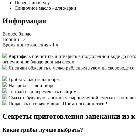
Перец
-
по вкусу
Сливочное масло
-
для жарки
Информация
Второе блюдо
Порций -
3
Время приготовления -
1 ч
Картофель почистить и отварить в подсоленной воде до гото
огнеупорное блюдо ровным слоем.
Лисички обжарить с мелко рубленым луком на сковороде со 
Грибы уложить на пюре.
На грибы - слой пюре.
Тертый сыр перемешать с яйцом.
Смазать будущую запеканку сырно-яичной смесью. Поставить
Подавать в горячем виде. Приятного аппетита!
Секреты приготовления запеканки из к
Какие грибы лучше выбрать?