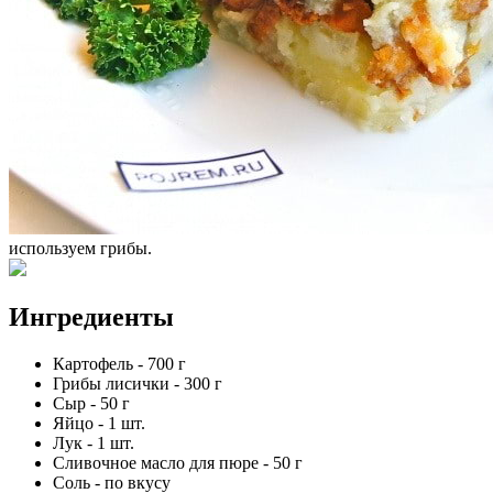
используем грибы.
Ингредиенты
Картофель
-
700
г
Грибы лисички
-
300
г
Сыр
-
50
г
Яйцо
-
1
шт.
Лук
-
1
шт.
Сливочное масло для пюре
-
50
г
Соль
-
по вкусу