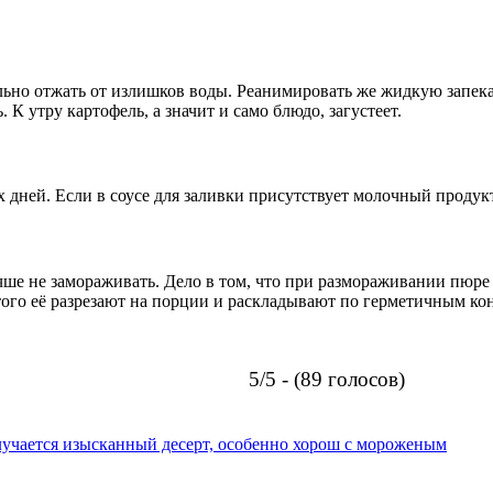
ельно отжать от излишков воды. Реанимировать же жидкую запека
 К утру картофель, а значит и само блюдо, загустеет.
 дней. Если в соусе для заливки присутствует молочный продукт,
чше не замораживать. Дело в том, что при размораживании пюре 
этого её разрезают на порции и раскладывают по герметичным к
5/5 - (89 голосов)
олучается изысканный десерт, особенно хорош с мороженым