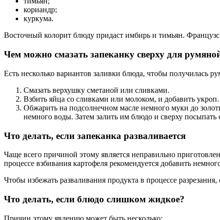
тимьян;
кориандр;
куркума.
Восточный колорит блюду придаст имбирь и тимьян. Французск
Чем можно смазать запеканку сверху для румяно
Есть несколько вариантов заливки блюда, чтобы получилась ру
Смазать верхушку сметаной или сливками.
Взбить яйца со сливками или молоком, и добавить укроп. 
Обжарить на подсолнечном масле немного муки до золоти
немного воды. Затем залить им блюдо и сверху посыпат
Что делать, если запеканка разваливается
Чаще всего причиной этому является неправильно приготовлен
процессе взбивания картофеля рекомендуется добавить немного 
Чтобы избежать разваливания продукта в процессе разрезания,
Что делать, если блюдо слишком жидкое?
Причин этому явлению может быть несколько: