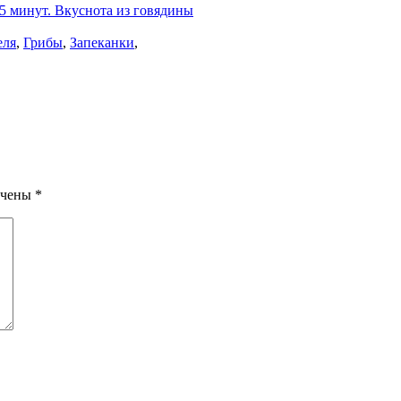
 5 минут. Вкуснота из говядины
еля
,
Грибы
,
Запеканки
,
ечены
*