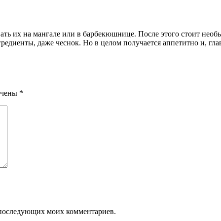
вать их на мангале или в барбекюшнице. После этого стоит нео
ингредиенты, даже чеснок. Но в целом получается аппетитно и, гл
ечены
*
ля последующих моих комментариев.