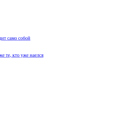
дит само собой
е те, кто уже наелся