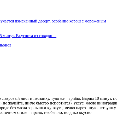
олучается изысканный десерт, особенно хорош с мороженым
 5 минут. Вкуснота из говядины
ньонов
,
ем лавровый лист и гвоздику, туда же – грибы. Варим 10 минут, 
и (не жалейте, иначе быстро испортится), уксус, масло виногр
роде без масла зернышки кунжута, мелко нарезанную петрушку и
сточном стиле – пряно, необычно, но дико вкусно.