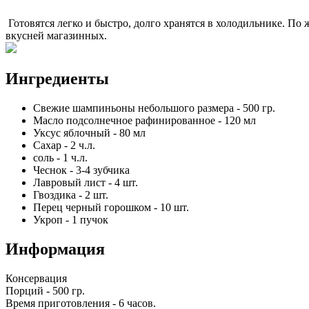
Готовятся легко и быстро, долго хранятся в холодильнике. П
вкусней магазинных.
Ингредиенты
Свежие шампиньоны небольшого размера
-
500
гр.
Масло подсолнечное рафинированное
-
120
мл
Уксус яблочный
-
80
мл
Сахар
-
2
ч.л.
соль
-
1
ч.л.
Чеснок
-
3-4
зубчика
Лавровый лист
-
4
шт.
Гвоздика
-
2
шт.
Перец черный горошком
-
10
шт.
Укроп
-
1
пучок
Информация
Консервация
Порций -
500 гр.
Время приготовления -
6 часов
.