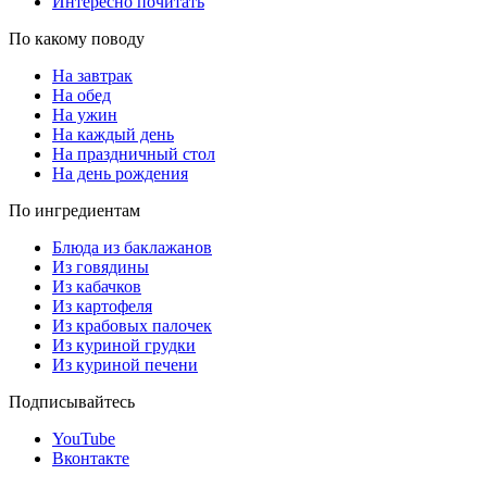
Интересно почитать
По какому поводу
На завтрак
На обед
На ужин
На каждый день
На праздничный стол
На день рождения
По ингредиентам
Блюда из баклажанов
Из говядины
Из кабачков
Из картофеля
Из крабовых палочек
Из куриной грудки
Из куриной печени
Подписывайтесь
YouTube
Вконтакте