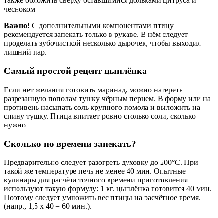
также обложить сверху оставшимися дольками цитруса и
чесноком.
Важно!
С дополнительными компонентами птицу
рекомендуется запекать только в рукаве. В нём следует
проделать зубочисткой несколько дырочек, чтобы выходил
лишний пар.
Самый простой рецепт цыплёнка
Если нет желания готовить маринад, можно натереть
разрезанную пополам тушку чёрным перцем. В форму или на
противень насыпать соль крупного помола и выложить на
спину тушку. Птица впитает ровно столько соли, сколько
нужно.
Сколько по времени запекать?
Предварительно следует разогреть духовку до 200°С. При
такой же температуре печь не менее 40 мин. Опытные
кулинары для расчёта точного времени приготовления
используют такую формулу: 1 кг. цыплёнка готовится 40 мин.
Поэтому следует умножить вес птицы на расчётное время.
(напр., 1,5 х 40 = 60 мин.).