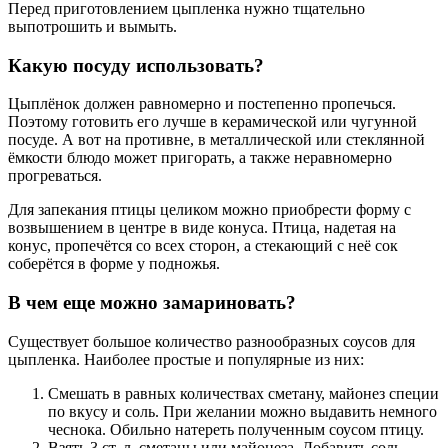
Перед приготовлением цыпленка нужно тщательно
выпотрошить и вымыть.
Какую посуду использовать?
Цыплёнок должен равномерно и постепенно пропечься.
Поэтому готовить его лучше в керамической или чугунной
посуде. А вот на противне, в металлической или стеклянной
ёмкости блюдо может пригорать, а также неравномерно
прогреваться.
Для запекания птицы целиком можно приобрести форму с
возвышением в центре в виде конуса. Птица, надетая на
конус, пропечётся со всех сторон, а стекающий с неё сок
соберётся в форме у подножья.
В чем еще можно замариновать?
Существует большое количество разнообразных соусов для
цыпленка. Наиболее простые и популярные из них:
Смешать в равных количествах сметану, майонез специи
по вкусу и соль. При желании можно выдавить немного
чеснока. Обильно натереть полученным соусом птицу.
Взять 3 ст. л. сметаны или майонеза. Добавить соль,