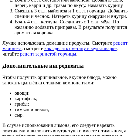
перец, карри и др. травы по вкусу. Намазать курицу.
Смешать 3 ст.л. майонеза и 1 ст. л. горчицы. Добавить
специи и чеснок. Натереть курицу снаружи и внутри.
Взять 4 ст.л. кетчупа. Соединить с 1 ст.л. мёда. По
желанию добавить приправы. В результате получится
ароматная корочка.
Лучше использовать домашние продукты. Смотрите
рецепт
майонеза
, смотрите
как сделать сметану в мультиварке
,
читайте
рецепт зернистой горчицы
.
Дополнительные ингредиенты
Чтобы получить оригинальное, вкусное блюдо, можно
запекать цыплёнка с такими компонентами:
овощи;
картофель;
грибы;
тимьян и лимон;
сыр.
В случае использования лимона, его следует нарезать
ломтиками и выложить внутрь тушки вместе с тимьяном, а