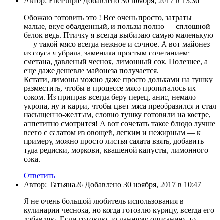
Автор: EllePurple Добавлено 30 ноября, 2017 в 13:36
Обожаю готовить это ! Все очень просто, затраты
малые, вкус обалденный, и пользы полно — сплошной
белок ведь. Птичку я всегда выбираю самую маленькую
— у такой мясо всегда нежное и сочное. А вот майонез
из соуса я убрала, заменила простым сочетанием:
сметана, давленый чеснок, лимонный сок. Полезнее, а
еще даже дешевле майонеза получается.
Кстати, лимоны можно даже просто дольками на тушку
разместить, чтобы в процессе мясо пропиталось их
соком. Из приправ всегда беру перец, анис, немало
укропа, ну и карри, чтобы цвет мяса преобразился и стал
насыщенно-желтым, словно тушку готовили на костре,
аппетитно смотрится! А вот сочетать такое блюдо лучше
всего с салатом из овощей, легким и нежирным — к
примеру, можно просто листья салата взять, добавить
туда редиски, моркови, квашеной капусты, лимонного
сока.
Ответить
Автор: Татьяна26 Добавлено 30 ноября, 2017 в 10:47
Я не очень большой любитель использования в
кулинарии чеснока, но когда готовлю курицу, всегда его
добавляю. Если готовлю по данному описанию, то