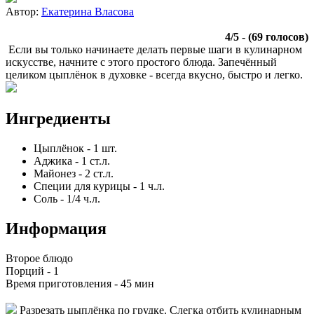
Автор:
Екатерина Власова
4
/
5
- (
69
голосов)
Если вы только начинаете делать первые шаги в кулинарном
искусстве, начните с этого простого блюда. Запечённый
целиком цыплёнок в духовке - всегда вкусно, быстро и легко.
Ингредиенты
Цыплёнок
-
1
шт.
Аджика
-
1
ст.л.
Майонез
-
2
ст.л.
Специи для курицы
-
1
ч.л.
Соль
-
1/4
ч.л.
Информация
Второе блюдо
Порций -
1
Время приготовления -
45 мин
Разрезать цыплёнка по грудке. Слегка отбить кулинарным