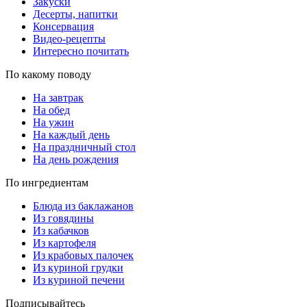
Закуски
Десерты, напитки
Консервация
Видео-рецепты
Интересно почитать
По какому поводу
На завтрак
На обед
На ужин
На каждый день
На праздничный стол
На день рождения
По ингредиентам
Блюда из баклажанов
Из говядины
Из кабачков
Из картофеля
Из крабовых палочек
Из куриной грудки
Из куриной печени
Подписывайтесь