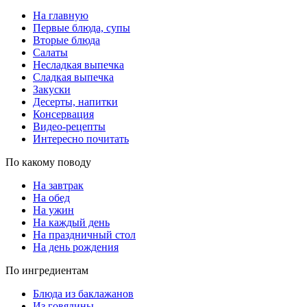
На главную
Первые блюда, супы
Вторые блюда
Салаты
Несладкая выпечка
Сладкая выпечка
Закуски
Десерты, напитки
Консервация
Видео-рецепты
Интересно почитать
По какому поводу
На завтрак
На обед
На ужин
На каждый день
На праздничный стол
На день рождения
По ингредиентам
Блюда из баклажанов
Из говядины