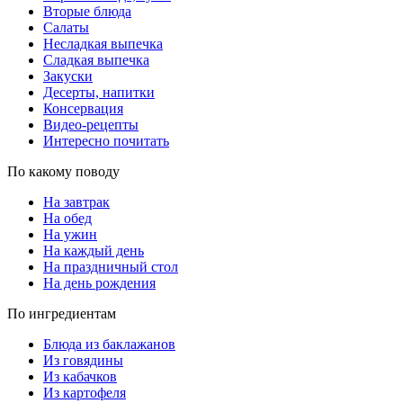
Вторые блюда
Салаты
Несладкая выпечка
Сладкая выпечка
Закуски
Десерты, напитки
Консервация
Видео-рецепты
Интересно почитать
По какому поводу
На завтрак
На обед
На ужин
На каждый день
На праздничный стол
На день рождения
По ингредиентам
Блюда из баклажанов
Из говядины
Из кабачков
Из картофеля