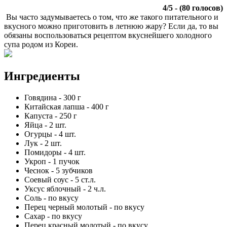
4
/
5
- (
80
голосов)
Вы часто задумываетесь о том, что же такого питательного и
вкусного можно приготовить в летнюю жару? Если да, то вы
обязаны воспользоваться рецептом вкуснейшего холодного
супа родом из Кореи.
Ингредиенты
Говядина
-
300
г
Китайская лапша
-
400
г
Капуста
-
250
г
Яйца
-
2
шт.
Огурцы
-
4
шт.
Лук
-
2
шт.
Помидоры
-
4
шт.
Укроп
-
1
пучок
Чеснок
-
5
зубчиков
Соевый соус
-
5
ст.л.
Уксус яблочный
-
2
ч.л.
Соль
-
по вкусу
Перец черный молотый
-
по вкусу
Сахар
-
по вкусу
Перец красный молотый
-
по вкусу