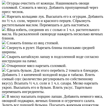
Огурцы очистить от кожицы. Нашинковать овощи
соломкой. Сложить в миску. Добавить пропущенный через
пресс чеснок.
Нарезать кольцами лук. Высыпать его к огурцам. Добавить
по ½ ч.л. соли, черного и красного перцев. Сбрызнуть
растительным маслом. Перемешать и дать настояться.
Яйца взбить, соединив их с солью и 1 ч.л. растительного
масла. На раскаленной сковороде нажарить несколько яичных
блинов.
Сложить блины из яиц стопкой.
Свернуть в рулет. Нарезать блины полосками средней
ширины.
Сварить китайскую лапшу в подсоленной воде согласно
инструкции на пачке.
Отваренное мясо нарезать соломкой.
Сделать бульон. Для этого перебить 2 томата в блендере.
Добавить 1 л кипяченой холодной воды и табаско. Влить
соевый соус (количество регулировать по собственному
вкусу). Всыпать ½ ч.л. соли и 1 ч.л. сахара. Мелко нарезать
укроп. Высыпать его в бульон. Влить уксус. Тщательно
перемешать ингредиенты.
В миску насыпать порцию лапши. Добавить немного мяса,
овощной поджарки, яичных блинов и огуречного салата.
Залить все порцией бульона. Посыпать жареным кунжутом.