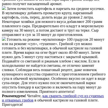
равно получит насыщенный аромат.
Затем почистить картофель и нарезать на средние кусочки.
В мультиварку добавить промытую крупу, нарезанный
картофель, соль, перец, долить воды до уровня 2 литра.
Некоторые хозяйки для нежного вкуса добавляют 200 грамм
плавленого сыра. Предварительно его кладут в морозильную
камеру на 30 минут, а потом достают и трут на терке. Сыр
отправляют в суп за 10 минут до приготовления.
Готовить на режиме «мультиповар» 100 градусов 20 минут
или на режиме «суп», «тушение». Грибной суп можно
готовить и без мультиварки, в обычной кастрюле на газовой
плите. Время варки на огне будет около 40-60 минут. Затем
нужно дать 5 минут супу настояться с закрытой крышкой.
Подавайте со сметаной и ржаным хлебом с маслом. Если в
холодильнике не найдется сметаны, ее отлично заменят
сливки. Соблюдая весь пошаговый рецепт, даже новичок
кулинарного искусства справится с приготовлением грибного
супа в обычной мультиварке. Особенно вкусно он идет в виде
супа-пюре. Для этого нужно после окончательной варки
опустить блендер в кастрюлю и включить на пару минут до
полного измельчения. Приятного аппетита!
Рекомендуем!
Читайте,
как сварить грибной суп из сушеных
и отварных грибов
в обычной кастрюле на газовой плите.
Пригодится!