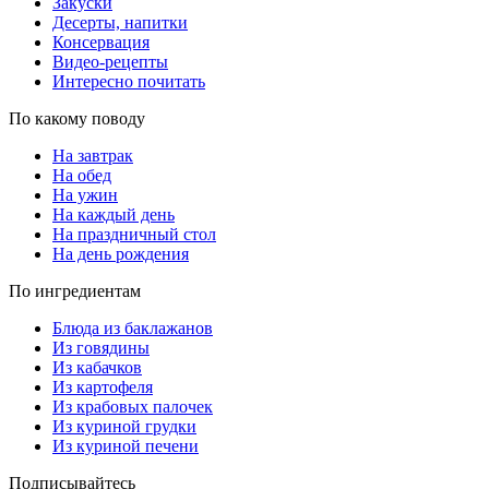
Закуски
Десерты, напитки
Консервация
Видео-рецепты
Интересно почитать
По какому поводу
На завтрак
На обед
На ужин
На каждый день
На праздничный стол
На день рождения
По ингредиентам
Блюда из баклажанов
Из говядины
Из кабачков
Из картофеля
Из крабовых палочек
Из куриной грудки
Из куриной печени
Подписывайтесь