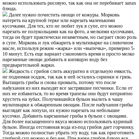
можно использовать рисовую, так как она не перебивает запах
блюда.
Далее нужно почистить овощи от кожуры. Морковь
натереть на крупной терке или нарезать маленькими
кусочками. Для тех, кто не любит лук в супе, его можно
нарезать не полукольцами как на фото, а мелкими кусочками,
тогда он будет практически незаметным, но сыграет свою роль
в супе. Морковь и лук обжарить в мультиварке на сливочном
масле, используя режим «жарка» или «выпечка», примерно 5-
10 минут. Есть еще вариант сэкономить время и просто мелко
нарезанные овощи добавить в кипящую воду без
предварительной жарки.
Жидкость с грибов слить аккуратно в отдельную емкость,
не поднимая осадок, так как в ней остались соринки и грязь.
Вытащить грибы и снова промыть, потому что после
набухания из них выходят все застрявшие песчинки. Если от
них не избавиться, то во время трапезы они будут неприятно
хрустеть на зубах. Получившийся бульон вылить в чашу
мультиварки к обжаренным овощам. После набухания грибы
выглядят как лопухи, их нужно нарезать на небольшие
кусочки. Добавить нарезанные грибы в бульон с овощами.
Для более насыщенного вкуса можно использовать куриный
бульон. Иногда отстоянная вода из-под грибов дает горчинку.
Тогда можно полностью убрать эту воду, так как приготовить
грибной суп можно и без нее. При варке грибов блюдо все