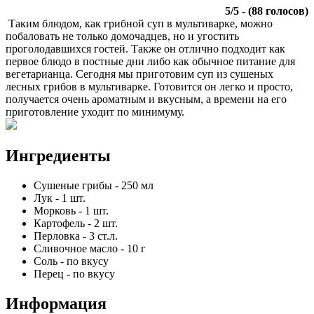
5
/
5
- (
88
голосов)
Таким блюдом, как грибной суп в мультиварке, можно
побаловать не только домочадцев, но и угостить
проголодавшихся гостей. Также он отлично подходит как
первое блюдо в постные дни либо как обычное питание для
вегетарианца. Сегодня мы приготовим суп из сушеных
лесных грибов в мультиварке. Готовится он легко и просто,
получается очень ароматным и вкусным, а времени на его
приготовление уходит по минимуму.
Ингредиенты
Сушеные грибы
-
250
мл
Лук
-
1
шт.
Морковь
-
1
шт.
Картофель
-
2
шт.
Перловка
-
3
ст.л.
Сливочное масло
-
10
г
Соль
-
по вкусу
Перец
-
по вкусу
Информация