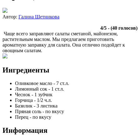
Автор:
Галина Щетникова
4
/
5
- (
40
голосов)
Чаще всего заправляют салаты сметаной, майонезом,
растительным маслом. Мы предлагаем приготовить
ароматную заправку для салата. Она отлично подойдет к
овощным салатам.
Ингредиенты
Оливковое масло
-
7
ст.л.
Лимонный сок
-
1
ст.л.
Чеснок
-
1
зубчик
Горчица
-
1/2
ч.л.
Базилик
-
3
листика
Пряная соль
-
по вкусу
Перец
-
по вкусу
Информация