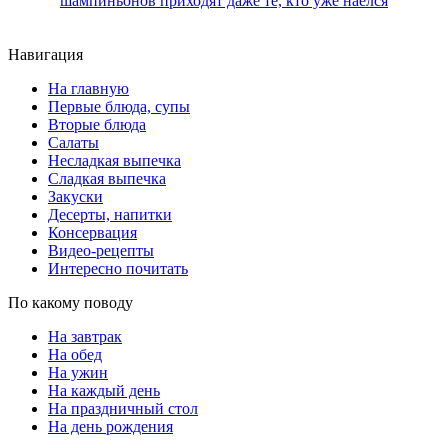
шампиньонов приходят даже те, кто уже наелся
Навигация
На главную
Первые блюда, супы
Вторые блюда
Салаты
Несладкая выпечка
Сладкая выпечка
Закуски
Десерты, напитки
Консервация
Видео-рецепты
Интересно почитать
По какому поводу
На завтрак
На обед
На ужин
На каждый день
На праздничный стол
На день рождения