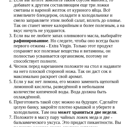
добавьте к другим составляющим еще три ложки
сметаны и вареной желток от куриного яйца. Всё
измельчите блендером, охладите в холодильнике и
смело заправляете этим любой салат, вплоть до оливье.
Так он станет менее калорийным и более полезным, а на
вкус ничуть не ухудшится.
Если вы не любите запах оливкового масла, выбирайте
рафинированное
. Но следите, чтобы оно всегда было
первого отжима - Extra Virgin. Только этот продукт
сохраняет все полезные вещества и витамины, он
полностью усваивается организмом, поэтому не
способствует полноте.
Чеснок перед нарезанием положите на стол и надавите
на него плоской стороной ножа. Так он даст сок и
максимально раскроет свой аромат.
Если у вас нет лимона, его можно заменить щепоткой
лимонной кислоты, разведённой в небольшом
количестве кипяченой воды. Вода должна быть
охлаждённой.
Приготовить такой соус можно на будущее. Сделайте
целую банку, закройте плотно крышкой и уберите в
холодильник. Там она
может храниться две недели
.
Положите в массу пару чайных ложек меда и две -
бальзамического уксуса. Это придаст пикантности. Вы