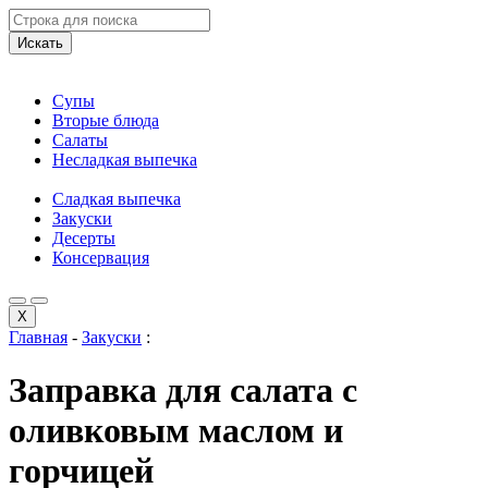
Искать
Супы
Вторые блюда
Салаты
Несладкая выпечка
Сладкая выпечка
Закуски
Десерты
Консервация
X
Главная
-
Закуски
:
Заправка для салата с
оливковым маслом и
горчицей