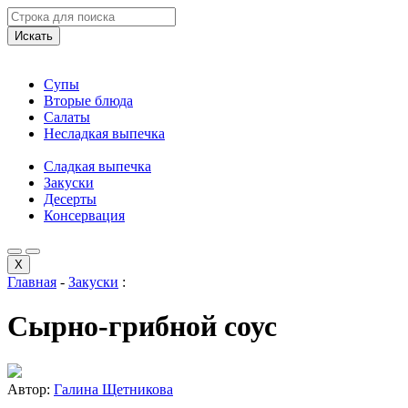
Искать
Супы
Вторые блюда
Салаты
Несладкая выпечка
Сладкая выпечка
Закуски
Десерты
Консервация
X
Главная
-
Закуски
:
Сырно-грибной соус
Автор:
Галина Щетникова