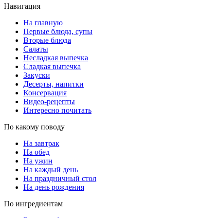
Навигация
На главную
Первые блюда, супы
Вторые блюда
Салаты
Несладкая выпечка
Сладкая выпечка
Закуски
Десерты, напитки
Консервация
Видео-рецепты
Интересно почитать
По какому поводу
На завтрак
На обед
На ужин
На каждый день
На праздничный стол
На день рождения
По ингредиентам