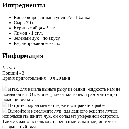
Ингредиенты
Консервированный тунец с/с
-
1
банка
Сыр
-
70
г
Куриные яйца
-
2
шт.
Лимон
-
1
ст.л.
Зеленый лук
-
по вкусу
Рафинированное масло
Информация
Закуска
Порций -
3
Время приготовления -
0 ч 20 мин
Итак, для начала выньте рыбу из банки, жидкость нам не
понадобится. Отделите филе от косточек и разомните при
помощи вилки.
Натрите сыр на мелкой терке и отправьте к рыбе.
Вымойте и измельчите лук, для данного рецепта лучше
использовать шнитт-лук, он обладает умеренной остротой.
Также можно использовать репчатый салатный, он имеет
сладковатый вкус.