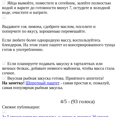
Яйца вымойте, поместите в сотейник, залейте полностью
водой и варите до готовности минут 7, остудите в холодной
воде, очистите и натрите.
Выдавите сок лимона, сдобрите маслом, посолите и
поперчите по вкусу, хорошенько перемешайте.
Если любите более однородную массу, воспользуйтесь
блендером. На этом этапе паштет из консервированного тунца
готов к употреблению.
Если планируете подавать закуску в тарталетках или
яичных белках, добавьте немного майонеза, чтобы масса стала
сочнее.
Вкусная рыбная закуска готова. Приятного аппетита!
На заметку!
Шпротный паштет
- самая простая и, пожалуй,
самая популярная рыбная закуска.
4/5 - (93 голоса)
Свежие публикации:
За 5 минут готовлю продукты, и держу в духовке 20 минут.