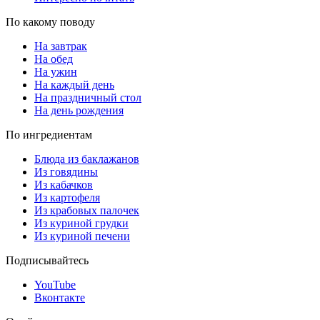
По какому поводу
На завтрак
На обед
На ужин
На каждый день
На праздничный стол
На день рождения
По ингредиентам
Блюда из баклажанов
Из говядины
Из кабачков
Из картофеля
Из крабовых палочек
Из куриной грудки
Из куриной печени
Подписывайтесь
YouTube
Вконтакте