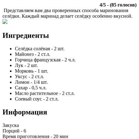
4
/
5
- (
85
голосов)
Представляем вам два проверенных способа маринования
селёдки. Каждый маринад делает селёдку особенно вкусной.
Ингредиенты
Селёдка солёная
-
2
шт.
Майонез
-
2
ст.л.
Горчица французская
-
2
ч.л.
Лук
-
2
шт.
Морковь
-
1
шт.
Уксус
-
2
ст.л.
Лимон
-
1/4
шт.
Сахар
-
0,5
ч.л.
Масло растительное
-
2
ст.л.
Соевый соус
-
2
ст.л.
Информация
Закуска
Порций -
6
Время приготовления -
20 мин