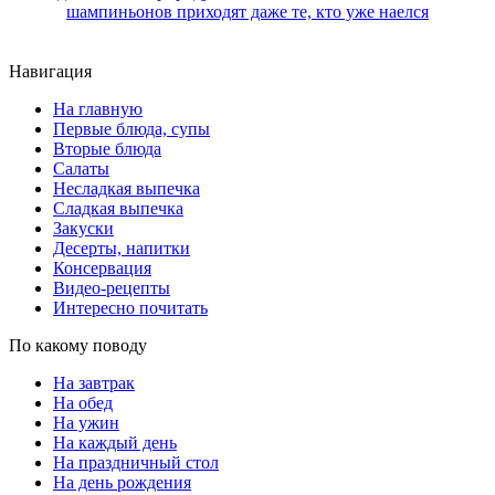
шампиньонов приходят даже те, кто уже наелся
Навигация
На главную
Первые блюда, супы
Вторые блюда
Салаты
Несладкая выпечка
Сладкая выпечка
Закуски
Десерты, напитки
Консервация
Видео-рецепты
Интересно почитать
По какому поводу
На завтрак
На обед
На ужин
На каждый день
На праздничный стол
На день рождения