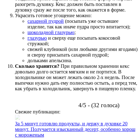
разогреть духовку. Кекс должен быть поставлен в
духовку сразу же после того, как окажется в форме.
Украсить готовое угощение можно:
сахарной пудрой
(посыпать уже остывшее
изделие, так как иначе пудра просто впитается);
шоколадной глазурью
;
глазурью
и сверху еще посыпать кокосовой
стружкой;
свежей клубникой (или любыми другими ягодами)
и сверху присыпать сахарной пудрой;
дольками апельсина.
Сколько хранится?
При правильном хранении кекс
довольно долго остается мягким и не портится. В
холодильнике он может лежать около 2-х недель. После
выпечки нужно дать ему полностью остыть, а перед тем,
как убрать в холодильник, завернуть в пищевую пленку.
4/5 - (32 голоса)
Свежие публикации:
За 5 минут готовлю продукты, и держу в духовке 20
минут. Получается изысканный десерт, особенно хорош
с мороженым