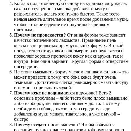
Когда в подготовленную основу из куриных яиц, масла,
сахара и сгущенного молока добавляют муку и
разрыхлитель, делать это нужно быстро. Такое тесто
нельзя месить длительное время после добавления муки,
чтобы готовое изделие не получилось слишком
плотным.
Почему не пропекается?
От вида формы тоже зависит
качество испеченного лакомства. Правильнее печь
кексы в специальных прямоугольных формах. В такой
посуде тепло от духовки равномерно распределяется и
позволяет хорошо пропечься кексу как снаружи, так и
внутри. Еще один вариант – круглая форма с отверстием
посередине.
Не стоит смазывать форму маслом слишком сильно – это
может привести к тому, что бока кекса будут очень
темными. Достаточно слегка равномерно смазать посуду
и немного присыпать мукой.
Почему кекс не поднимается
в духовке? Есть 2
основные проблемы – либо тесто было плохо вымешано,
либо наоборот, мешали его слишком долго. Поэтому
необходимо соблюдать «золотую середину» - до
добавления муки мешать тщательно, а уже с мукой –
быстро.
Почему оседает
после выпечки? Чтобы избежать
оседания, нужно заранее подготовить форму и хорошо