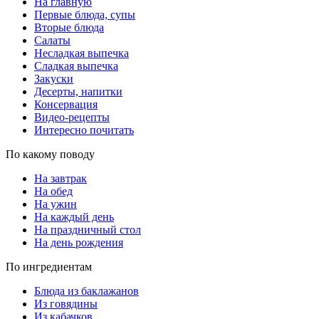
На главную
Первые блюда, супы
Вторые блюда
Салаты
Несладкая выпечка
Сладкая выпечка
Закуски
Десерты, напитки
Консервация
Видео-рецепты
Интересно почитать
По какому поводу
На завтрак
На обед
На ужин
На каждый день
На праздничный стол
На день рождения
По ингредиентам
Блюда из баклажанов
Из говядины
Из кабачков