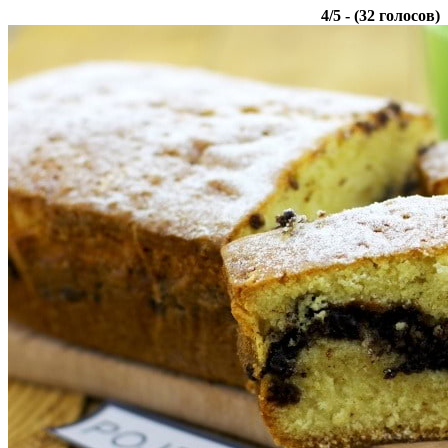
4
/
5
- (
32
голосов)