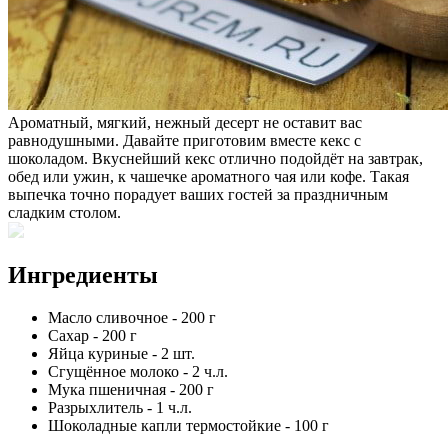
Ароматный, мягкий, нежный десерт не оставит вас
равнодушными. Давайте приготовим вместе кекс с
шоколадом. Вкуснейший кекс отлично подойдёт на завтрак,
обед или ужин, к чашечке ароматного чая или кофе. Такая
выпечка точно порадует ваших гостей за праздничным
сладким столом.
Ингредиенты
Масло сливочное
-
200
г
Сахар
-
200
г
Яйца куриные
-
2
шт.
Сгущённое молоко
-
2
ч.л.
Мука пшеничная
-
200
г
Разрыхлитель
-
1
ч.л.
Шоколадные капли термостойкие
-
100
г