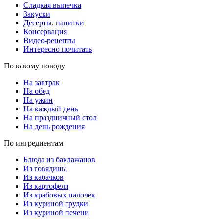
Сладкая выпечка
Закуски
Десерты, напитки
Консервация
Видео-рецепты
Интересно почитать
По какому поводу
На завтрак
На обед
На ужин
На каждый день
На праздничный стол
На день рождения
По ингредиентам
Блюда из баклажанов
Из говядины
Из кабачков
Из картофеля
Из крабовых палочек
Из куриной грудки
Из куриной печени