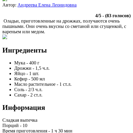
Автор:
Андреева Елена Леонидовна
4
/
5
- (
83
голосов)
Оладьи, приготовленные на дрожжах, получаются очень
пышными. Они очень вкусны со сметаной или сгущенкой, с
вареньем или медом.
Ингредиенты
Мука
-
400
г
Дрожжи
-
1,5
ч.л.
Яйцо
-
1
шт.
Кефир
-
500
мл
Масло растительное
-
1
ст.л.
Соль
-
2/3
ч.л.
Сахар
-
2
ст.л.
Информация
Сладкая выпечка
Порций -
10
Время приготовления -
1 ч 30 мин