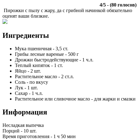
4
/
5
- (
80
голосов)
Пирожки с пылу с жару, да с грибной начинкой обязательно
оценят ваши близкие.
Ингредиенты
Мука пшеничная
-
3,5
ст.
Грибы лесные вареные
-
500
г
Дрожжи быстродействующие
-
1
ч.л.
Теплый кипяток
-
1
ст.
Яйцо
-
2
шт.
Растительное масло
-
2
ст.л.
Соль
-
по вкусу
Лук
-
1
шт.
Сахар
-
1
ч.л.
Растительное или сливочное масло
-
для жарки и смазки
Информация
Несладкая выпечка
Порций -
10 шт.
Время приготовления -
1 ч 50 мин