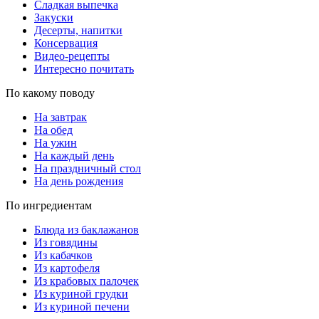
Сладкая выпечка
Закуски
Десерты, напитки
Консервация
Видео-рецепты
Интересно почитать
По какому поводу
На завтрак
На обед
На ужин
На каждый день
На праздничный стол
На день рождения
По ингредиентам
Блюда из баклажанов
Из говядины
Из кабачков
Из картофеля
Из крабовых палочек
Из куриной грудки
Из куриной печени