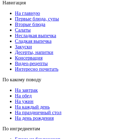
Навигация
На главную
Первые блюда, супы
Вторые блюда
Салаты
Несладкая выпечка
Сладкая выпечка
Закуски
Десерты, напитки
Консервация
Видео-рецепты
Интересно почитать
По какому поводу
На завтрак
На обед
На ужин
На каждый день
На праздничный стол
На день рождения
По ингредиентам