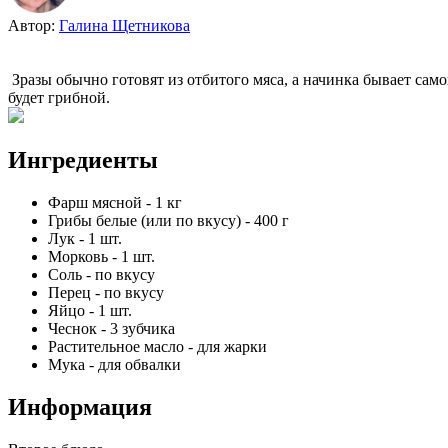
Автор:
Галина Щетникова
Зразы обычно готовят из отбитого мяса, а начинка бывает сам
будет грибной.
Ингредиенты
Фарш мясной
-
1
кг
Грибы белые (или по вкусу)
-
400
г
Лук
-
1
шт.
Морковь
-
1
шт.
Соль
-
по вкусу
Перец
-
по вкусу
Яйцо
-
1
шт.
Чеснок
-
3
зубчика
Растительное масло
-
для жарки
Мука
-
для обвалки
Информация