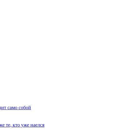
дит само собой
е те, кто уже наелся