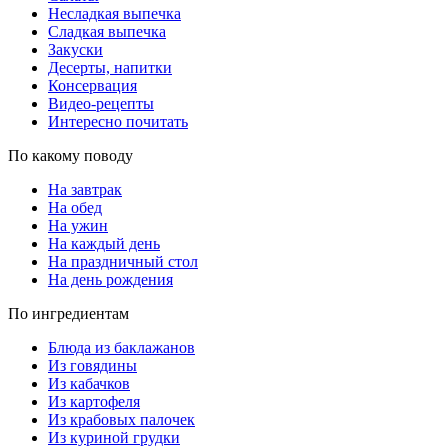
Несладкая выпечка
Сладкая выпечка
Закуски
Десерты, напитки
Консервация
Видео-рецепты
Интересно почитать
По какому поводу
На завтрак
На обед
На ужин
На каждый день
На праздничный стол
На день рождения
По ингредиентам
Блюда из баклажанов
Из говядины
Из кабачков
Из картофеля
Из крабовых палочек
Из куриной грудки