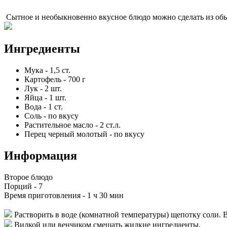
Сытное и необыкновенно вкусное блюдо можно сделать из обыч
Ингредиенты
Мука
-
1,5
ст.
Картофель
-
700
г
Лук
-
2
шт.
Яйца
-
1
шт.
Вода
-
1
ст.
Соль
-
по вкусу
Растительное масло
-
2
ст.л.
Перец черный молотый
-
по вкусу
Информация
Второе блюдо
Порций -
7
Время приготовления -
1 ч 30 мин
Растворить в воде (комнатной температуры) щепотку соли. В
Вилкой или венчиком смешать жидкие ингредиенты.