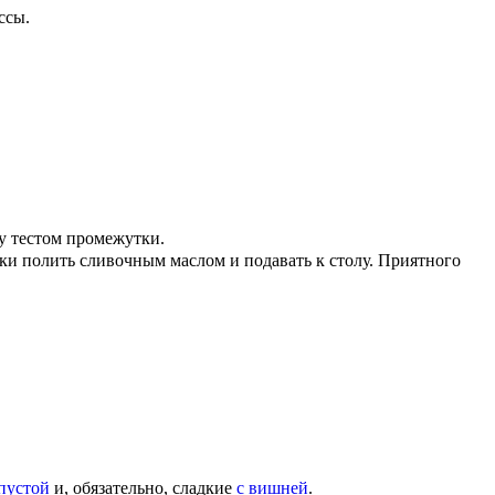
ссы.
у тестом промежутки.
ики полить сливочным маслом и подавать к столу. Приятного
апустой
и, обязательно, сладкие
с вишней
.