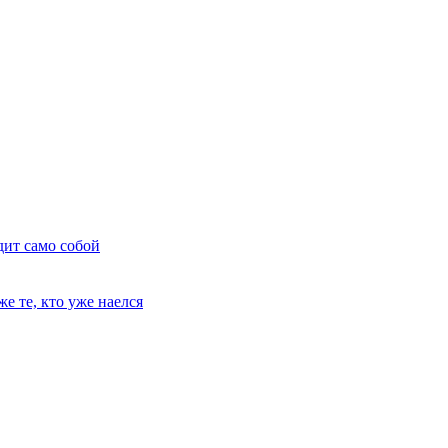
дит само собой
е те, кто уже наелся