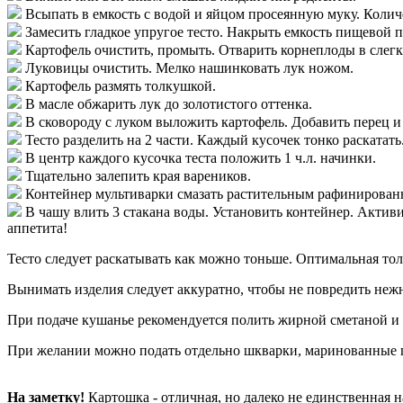
Всыпать в емкость с водой и яйцом просеянную муку. Количе
Замесить гладкое упругое тесто. Накрыть емкость пищевой п
Картофель очистить, промыть. Отварить корнеплоды в слегк
Луковицы очистить. Мелко нашинковать лук ножом.
Картофель размять толкушкой.
В масле обжарить лук до золотистого оттенка.
В сковороду с луком выложить картофель. Добавить перец и
Тесто разделить на 2 части. Каждый кусочек тонко раскатат
В центр каждого кусочка теста положить 1 ч.л. начинки.
Тщательно залепить края вареников.
Контейнер мультиварки смазать растительным рафинирован
В чашу влить 3 стакана воды. Установить контейнер. Актив
аппетита!
Тесто следует раскатывать как можно тоньше. Оптимальная тол
Вынимать изделия следует аккуратно, чтобы не повредить нежн
При подаче кушанье рекомендуется полить жирной сметаной и
При желании можно подать отдельно шкварки, маринованные 
На заметку!
Картошка - отличная, но далеко не единственная 