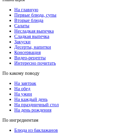
На главную
Первые блюда, супы
Вторые блюда
Салаты
Несладкая выпечка
Сладкая выпечка
Закуски
Десерты, напитки
Консервация
Видео-рецепты
Интересно почитать
По какому поводу
На завтрак
На обед
На ужин
На каждый день
На праздничный стол
На день рождения
По ингредиентам
Блюда из баклажанов