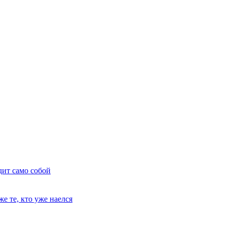
дит само собой
е те, кто уже наелся