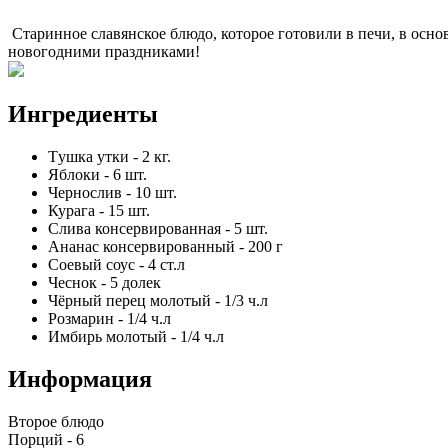
Старинное славянское блюдо, которое готовили в печи, в осно
новогодними праздниками!
Ингредиенты
Tушка утки
-
2
кг.
Яблоки
-
6
шт.
Чернослив
-
10
шт.
Курага
-
15
шт.
Слива консервированная
-
5
шт.
Ананас консервированный
-
200
г
Соевый соус
-
4
ст.л
Чеснок
-
5
долек
Чёрный перец молотый
-
1/3
ч.л
Розмарин
-
1/4
ч.л
Имбирь молотый
-
1/4
ч.л
Информация
Второе блюдо
Порций -
6