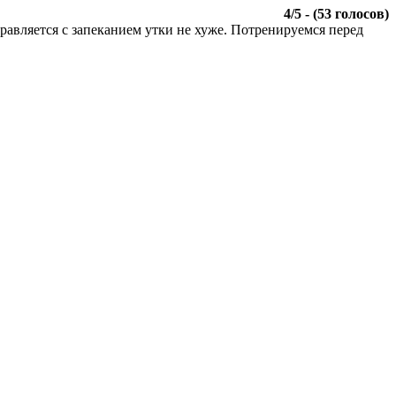
4
/
5
- (
53
голосов)
правляется с запеканием утки не хуже. Потренируемся перед