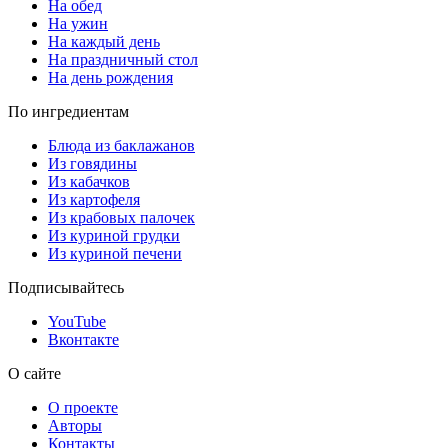
На обед
На ужин
На каждый день
На праздничный стол
На день рождения
По ингредиентам
Блюда из баклажанов
Из говядины
Из кабачков
Из картофеля
Из крабовых палочек
Из куриной грудки
Из куриной печени
Подписывайтесь
YouTube
Вконтакте
О сайте
О проекте
Авторы
Контакты