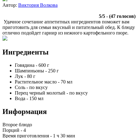
Автор:
Виктория Волкова
5
/
5
- (
47
голосов)
Удачное сочетание аппетитных ингредиентов поможет вам
приготовить для семьи вкусный и питательный обед. К блюду
отлично подойдет гарнир из нежного картофельного пюре.
Ингредиенты
Говядина
-
600
г
Шампиньоны
-
250
г
Лук
-
80
г
Растительное масло
-
70
мл
Соль
-
по вкусу
Перец черный молотый
-
по вкусу
Вода
-
150
мл
Информация
Второе блюдо
Порций -
4
Время приготовления -
1 ч 30 мин