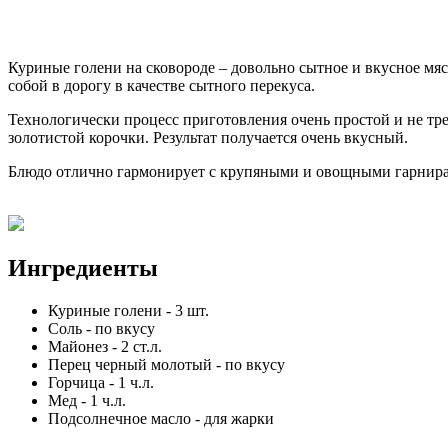
Куриные голени на сковороде – довольно сытное и вкусное мяс
собой в дорогу в качестве сытного перекуса.
Технологически процесс приготовления очень простой и не тр
золотистой корочки. Результат получается очень вкусный.
Блюдо отлично гармонирует с крупяными и овощными гарнирам
Ингредиенты
Куриные голени
-
3
шт.
Соль
-
по вкусу
Майонез
-
2
ст.л.
Перец черный молотый
-
по вкусу
Горчица
-
1
ч.л.
Мед
-
1
ч.л.
Подсолнечное масло
-
для жарки