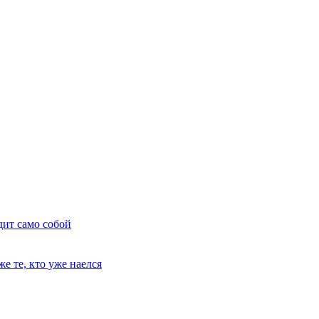
дит само собой
е те, кто уже наелся