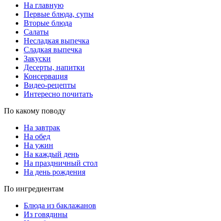
На главную
Первые блюда, супы
Вторые блюда
Салаты
Несладкая выпечка
Сладкая выпечка
Закуски
Десерты, напитки
Консервация
Видео-рецепты
Интересно почитать
По какому поводу
На завтрак
На обед
На ужин
На каждый день
На праздничный стол
На день рождения
По ингредиентам
Блюда из баклажанов
Из говядины