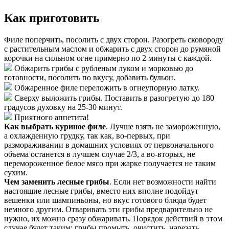
Как приготовить
Филе поперчить, посолить с двух сторон. Разогреть сковороду
с растительным маслом и обжарить с двух сторон до румяной
корочки на сильном огне примерно по 2 минуты с каждой.
Обжарить грибы с рубленым луком и морковью до
готовности, посолить по вкусу, добавить бульон.
Обжаренное филе переложить в огнеупорную латку.
Сверху выложить грибы. Поставить в разогретую до 180
градусов духовку на 25-30 минут.
Приятного аппетита!
Как выбрать куриное филе
. Лучше взять не замороженную,
а охлажденную грудку, так как, во-первых, при
размораживании в домашних условиях от первоначального
объема останется в лучшем случае 2/3, а во-вторых, не
перемороженное белое мясо при жарке получается не таким
сухим.
Чем заменить лесные грибы
. Если нет возможности найти
настоящие лесные грибы, вместо них вполне подойдут
вешенки или шампиньоны, но вкус готового блюда будет
немного другим. Отваривать эти грибы предварительно не
нужно, их можно сразу обжаривать. Порядок действий в этом
случае будет таким: грибы промыть, очистить, нарезать