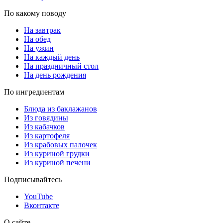
По какому поводу
На завтрак
На обед
На ужин
На каждый день
На праздничный стол
На день рождения
По ингредиентам
Блюда из баклажанов
Из говядины
Из кабачков
Из картофеля
Из крабовых палочек
Из куриной грудки
Из куриной печени
Подписывайтесь
YouTube
Вконтакте
О сайте