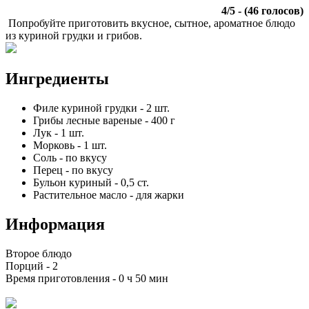
4
/
5
- (
46
голосов)
Попробуйте приготовить вкусное, сытное, ароматное блюдо
из куриной грудки и грибов.
Ингредиенты
Филе куриной грудки
-
2
шт.
Грибы лесные вареные
-
400
г
Лук
-
1
шт.
Морковь
-
1
шт.
Соль
-
по вкусу
Перец
-
по вкусу
Бульон куриный
-
0,5
ст.
Растительное масло
-
для жарки
Информация
Второе блюдо
Порций -
2
Время приготовления -
0 ч 50 мин