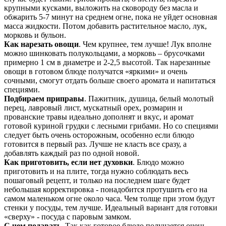
крупными кусками, выложить на сковороду без масла и
обжарить 5-7 минут на среднем огне, пока не уйдет основная
масса жидкости. Потом добавить растительное масло, лук,
морковь и бульон.
Как нарезать овощи
. Чем крупнее, тем лучше! Лук вполне
можно шинковать полукольцами, а морковь – брусочками
примерно 1 см в диаметре и 2-2,5 высотой. Так нарезанные
овощи в готовом блюде получатся «яркими» и очень
сочными, смогут отдать больше своего аромата и напитаться
специями.
Подбираем приправы
. Пажитник, душица, белый молотый
перец, лавровый лист, мускатный орех, розмарин и
прованские травы идеально дополнят и вкус, и аромат
готовой куриной грудки с лесными грибами. Но со специями
следует быть очень осторожным, особенно если блюдо
готовится в первый раз. Лучше не класть все сразу, а
добавлять каждый раз по одной новой.
Как приготовить, если нет духовки
. Блюдо можно
приготовить и на плите, тогда нужно соблюдать весь
пошаговый рецепт, и только на последнем шаге будет
небольшая корректировка - понадобится протушить его на
самом маленьком огне около часа. Чем толще при этом будут
стенки у посуды, тем лучше. Идеальный вариант для готовки
«сверху» - посуда с паровым замком.
С чем подавать
. Так как готовое блюдо получается очень