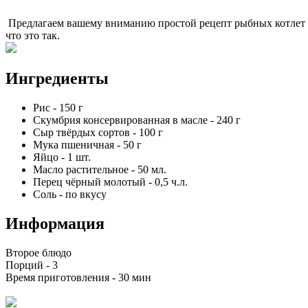
Предлагаем вашему вниманию простой рецепт рыбных котлет из
что это так.
Ингредиенты
Рис
-
150
г
Скумбрия консервированная в масле
-
240
г
Сыр твёрдых сортов
-
100
г
Мука пшеничная
-
50
г
Яйцо
-
1
шт.
Масло растительное
-
50
мл.
Перец чёрный молотый
-
0,5
ч.л.
Соль
-
по вкусу
Информация
Второе блюдо
Порций -
3
Время приготовления -
30 мин