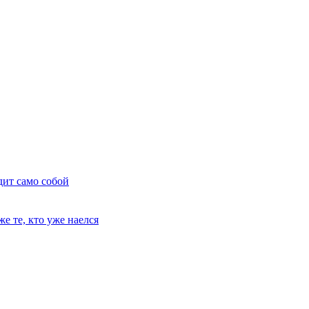
дит само собой
е те, кто уже наелся