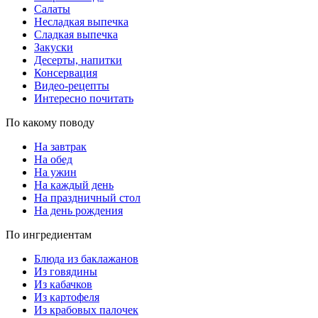
Салаты
Несладкая выпечка
Сладкая выпечка
Закуски
Десерты, напитки
Консервация
Видео-рецепты
Интересно почитать
По какому поводу
На завтрак
На обед
На ужин
На каждый день
На праздничный стол
На день рождения
По ингредиентам
Блюда из баклажанов
Из говядины
Из кабачков
Из картофеля
Из крабовых палочек