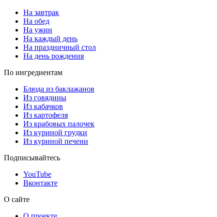
На завтрак
На обед
На ужин
На каждый день
На праздничный стол
На день рождения
По ингредиентам
Блюда из баклажанов
Из говядины
Из кабачков
Из картофеля
Из крабовых палочек
Из куриной грудки
Из куриной печени
Подписывайтесь
YouTube
Вконтакте
О сайте
О проекте