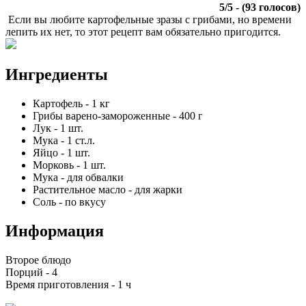
5
/
5
- (
93
голосов)
Если вы любите картофельные зразы с грибами, но времени
лепить их нет, то этот рецепт вам обязательно пригодится.
Ингредиенты
Картофель
-
1
кг
Грибы варено-замороженные
-
400
г
Лук
-
1
шт.
Мука
-
1
ст.л.
Яйцо
-
1
шт.
Морковь
-
1
шт.
Мука
-
для обвалки
Растительное масло
-
для жарки
Соль
-
по вкусу
Информация
Второе блюдо
Порций -
4
Время приготовления -
1 ч