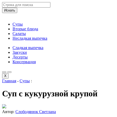
Искать
Супы
Вторые блюда
Салаты
Несладкая выпечка
Сладкая выпечка
Закуски
Десерты
Консервация
X
Главная
-
Супы
:
Суп с кукурузной крупой
Автор:
Слободянюк Светлана