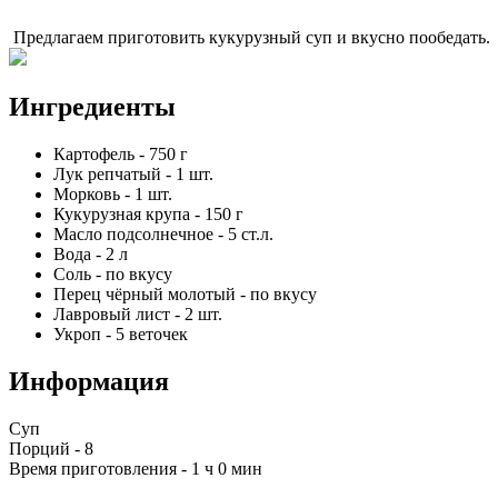
Предлагаем приготовить кукурузный суп и вкусно пообедать.
Ингредиенты
Картофель
-
750
г
Лук репчатый
-
1
шт.
Морковь
-
1
шт.
Кукурузная крупа
-
150
г
Масло подсолнечное
-
5
ст.л.
Вода
-
2
л
Соль
-
по вкусу
Перец чёрный молотый
-
по вкусу
Лавровый лист
-
2
шт.
Укроп
-
5
веточек
Информация
Суп
Порций -
8
Время приготовления -
1 ч 0 мин