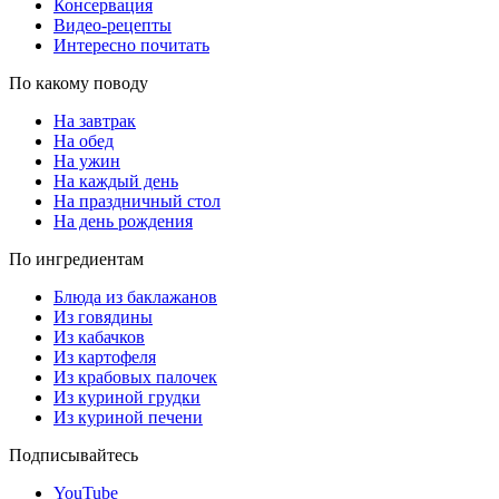
Консервация
Видео-рецепты
Интересно почитать
По какому поводу
На завтрак
На обед
На ужин
На каждый день
На праздничный стол
На день рождения
По ингредиентам
Блюда из баклажанов
Из говядины
Из кабачков
Из картофеля
Из крабовых палочек
Из куриной грудки
Из куриной печени
Подписывайтесь
YouTube