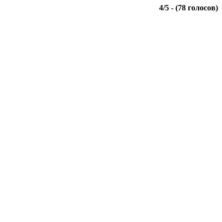
4
/
5
- (
78
голосов)