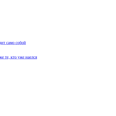
дит само собой
е те, кто уже наелся