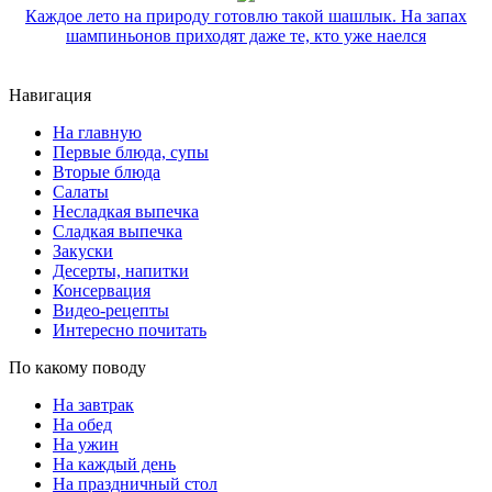
Каждое лето на природу готовлю такой шашлык. На запах
шампиньонов приходят даже те, кто уже наелся
Навигация
На главную
Первые блюда, супы
Вторые блюда
Салаты
Несладкая выпечка
Сладкая выпечка
Закуски
Десерты, напитки
Консервация
Видео-рецепты
Интересно почитать
По какому поводу
На завтрак
На обед
На ужин
На каждый день
На праздничный стол