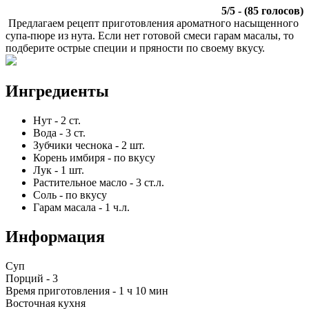
5
/
5
- (
85
голосов)
Предлагаем рецепт приготовления ароматного насыщенного
супа-пюре из нута. Если нет готовой смеси гарам масалы, то
подберите острые специи и пряности по своему вкусу.
Ингредиенты
Нут
-
2
ст.
Вода
-
3
ст.
Зубчики чеснока
-
2
шт.
Корень имбиря
-
по вкусу
Лук
-
1
шт.
Растительное масло
-
3
ст.л.
Соль
-
по вкусу
Гарам масала
-
1
ч.л.
Информация
Суп
Порций -
3
Время приготовления -
1 ч 10 мин
Восточная кухня