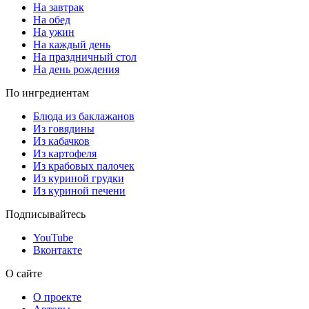
На завтрак
На обед
На ужин
На каждый день
На праздничный стол
На день рождения
По ингредиентам
Блюда из баклажанов
Из говядины
Из кабачков
Из картофеля
Из крабовых палочек
Из куриной грудки
Из куриной печени
Подписывайтесь
YouTube
Вконтакте
О сайте
О проекте