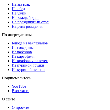
На завтрак
На обед
На ужин
На каждый день
На праздничный стол
На день рождения
По ингредиентам
Блюда из баклажанов
Из говядины
Из кабачков
Из картофеля
Из крабовых палочек
Из куриной грудки
Из куриной печени
Подписывайтесь
YouTube
Вконтакте
О сайте
О проекте