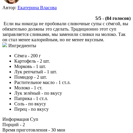
Автор:
Екатерина Власова
5
/
5
- (
84
голосов)
Если вы никогда не пробовали сливочные супы с сёмгой, вы
обязательно должны это сделать. Традиционно этот суп
заправляется сливками, мы заменили сливки на молоко. Так
он стал менее калорийным, но не менее вкусным.
Ингредиенты
Сёмга
-
200
г
Картофель
-
2
шт.
Морковь
-
1
шт.
Лук репчатый
-
1
шт.
Помидор
-
2
шт.
Растительное масло
-
1
ст.л.
Молоко
-
1
ст.
Лук зелёный
-
по вкусу
Паприка
-
1
ст.л.
Соль
-
по вкусу
Перец
-
по вкусу
Информация
Суп
Порций -
2
Время приготовления -
30 мин