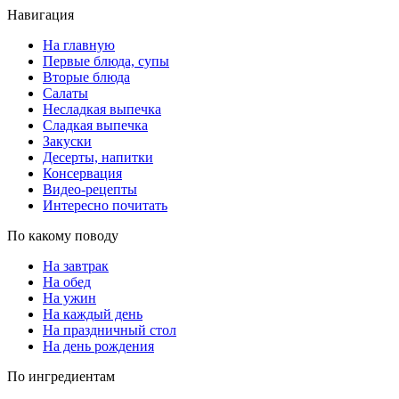
Навигация
На главную
Первые блюда, супы
Вторые блюда
Салаты
Несладкая выпечка
Сладкая выпечка
Закуски
Десерты, напитки
Консервация
Видео-рецепты
Интересно почитать
По какому поводу
На завтрак
На обед
На ужин
На каждый день
На праздничный стол
На день рождения
По ингредиентам