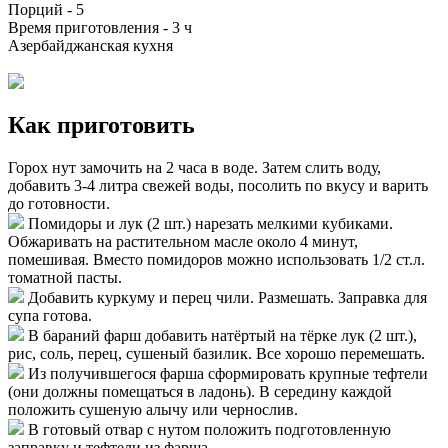
Порций -
5
Время приготовления -
3 ч
Азербайджанская кухня
Как приготовить
Горох нут замочить на 2 часа в воде. Затем слить воду,
добавить 3-4 литра свежей воды, посолить по вкусу и варить
до готовности.
Помидоры и лук (2 шт.) нарезать мелкими кубиками.
Обжаривать на растительном масле около 4 минут,
помешивая. Вместо помидоров можно использовать 1/2 ст.л.
томатной пасты.
Добавить куркуму и перец чили. Размешать. Заправка для
супа готова.
В бараний фарш добавить натёртый на тёрке лук (2 шт.),
рис, соль, перец, сушеный базилик. Все хорошо перемешать.
Из получившегося фарша сформировать крупные тефтели
(они должны помещаться в ладонь). В середину каждой
положить сушеную алычу или чернослив.
В готовый отвар с нутом положить подготовленную
заправку и тефтели из фарша.