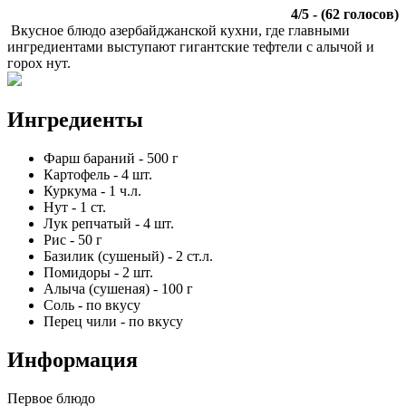
4
/
5
- (
62
голосов)
Вкусное блюдо азербайджанской кухни, где главными
ингредиентами выступают гигантские тефтели с алычой и
горох нут.
Ингредиенты
Фарш бараний
-
500
г
Картофель
-
4
шт.
Куркума
-
1
ч.л.
Нут
-
1
ст.
Лук репчатый
-
4
шт.
Рис
-
50
г
Базилик (сушеный)
-
2
ст.л.
Помидоры
-
2
шт.
Алыча (сушеная)
-
100
г
Соль
-
по вкусу
Перец чили
-
по вкусу
Информация
Первое блюдо