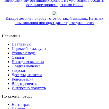
Вялю свинину без лишних хлопот. Нужно только посолить,
остальное происходит само собой
Каждое лето на природу готовлю такой шашлык. На запах
шампиньонов приходят даже те, кто уже наелся
Навигация
На главную
Первые блюда, супы
Вторые блюда
Салаты
Несладкая выпечка
Сладкая выпечка
Закуски
Десерты, напитки
Консервация
Видео-рецепты
Интересно почитать
По какому поводу
На завтрак
На обед