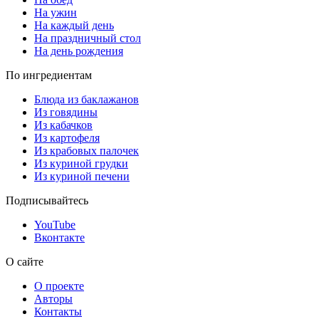
На ужин
На каждый день
На праздничный стол
На день рождения
По ингредиентам
Блюда из баклажанов
Из говядины
Из кабачков
Из картофеля
Из крабовых палочек
Из куриной грудки
Из куриной печени
Подписывайтесь
YouTube
Вконтакте
О сайте
О проекте
Авторы
Контакты