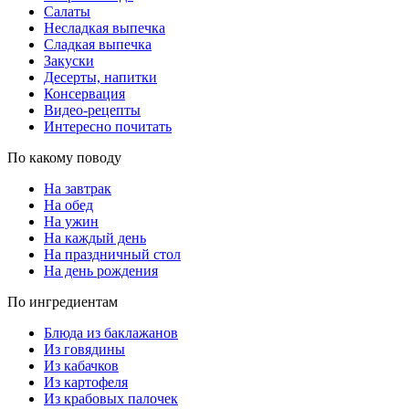
Салаты
Несладкая выпечка
Сладкая выпечка
Закуски
Десерты, напитки
Консервация
Видео-рецепты
Интересно почитать
По какому поводу
На завтрак
На обед
На ужин
На каждый день
На праздничный стол
На день рождения
По ингредиентам
Блюда из баклажанов
Из говядины
Из кабачков
Из картофеля
Из крабовых палочек