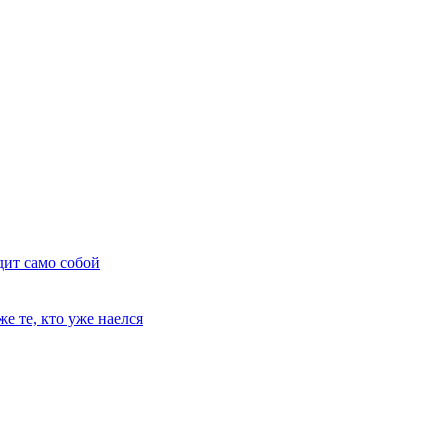
дит само собой
е те, кто уже наелся