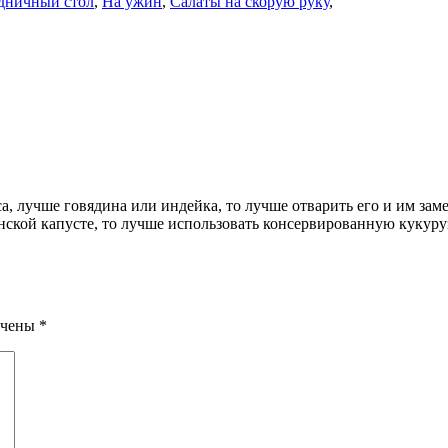
дничный стол
,
На ужин
,
Салаты на скорую руку
,
са, лучше говядина или индейка, то лучше отварить его и им зам
нской капусте, то лучше использовать консервированную кукуру
ечены
*