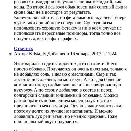
розовых помидоров получился слишком жидкий, как
каша. Во второй раз взял обыкновенный соленый сыр и
снова был не в восторге от результата.
Конечно на любителя, но фета намного вкуснее. Теперь
я уже таких ошибок не совершаю. Советую всем
использовать хорошую фетаксу и ни в коем случае не
использовать переспелые помидоры, тогда точно все
получится, как на фотографиях.
Ответить
Автор: Krista_Iv Добавлено 16 января, 2017 в 17:24
Этот вариант годится и для тех, кто на диете. Я его
просто обожаю. Получается он очень вкусным, только я
не добавляю соль, а делаю с маслинами. Сыр и так
достаточно соленый, на мой вкус. А вот для большой
компании иногда добавляю рис и консервированную
кукурузу. А по сезону добавляю в состав и перец
болгарский сладкий (очищенный от семян). Можно
разнообразить добавлением морепродуктов, но я
предпочитаю мясо курицы. Огурцы дают много сока,
поэтому долго их лучше не настаивать. И можно
добавлять лук репчатый, но именно красный. Тоже
оригинальный вкус получается.