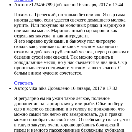
Автор: z123456789 Добавлено 16 января, 2017 в 17:44
Похож на Греческий, но только без оливок. Я сыр сама
иногда делаю, если удается свежего домашнего молока
купить. Или покупаю на молочных рядах и мариную в
оливковом масле. Маринованный сыр хорош и как
отдельная закуска, и как ингредиент.
Я его нарезаю кубиками, в баночку пол литровую
складываю, заливаю оливковым маслом холодного
отжима и добавляю рубленный чеснок, перец горшком и
базилик сухой или свежий. Так можно хранить в
холодильнике месяц, но у нас съедается за два дня. Сыр
пропитывается специями и маслом за шесть часов. С
белым вином чудесно сочетается.
Ответить
Автор: vika-nika Добавлено 16 января, 2017 в 17:32
Я регулярно ем на ужин такое лёгкое, полезное
дополнение на гарнир к мясу или рыбе. Обычно беру
сыр в масле со специями и в голову не приходило, что
можно самой так легко его замариновать, да и травки
можно подобрать на свой вкус. От себя могу сказать, что
в такую закуску очень хорошо добавить болгарский
перец и немного пассерованные баклажаны кубиками.