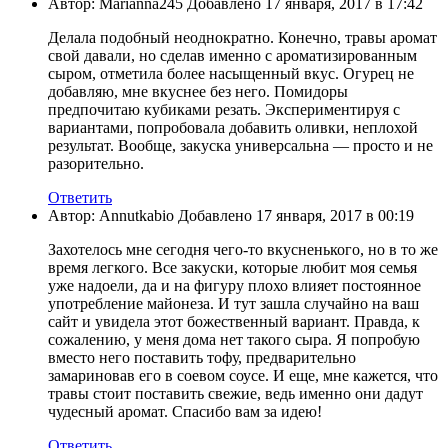
Автор: Marianna245 Добавлено 17 января, 2017 в 17:42
Делала подобный неоднократно. Конечно, травы аромат
свой давали, но сделав именно с ароматизированным
сыром, отметила более насыщенный вкус. Огурец не
добавляю, мне вкуснее без него. Помидоры
предпочитаю кубиками резать. Экспериментируя с
вариантами, попробовала добавить оливки, неплохой
результат. Вообще, закуска универсальна — просто и не
разорительно.
Ответить
Автор: Annutkabio Добавлено 17 января, 2017 в 00:19
Захотелось мне сегодня чего-то вкусненького, но в то же
время легкого. Все закуски, которые любит моя семья
уже надоели, да и на фигуру плохо влияет постоянное
употребление майонеза. И тут зашла случайно на ваш
сайт и увидела этот божественный вариант. Правда, к
сожалению, у меня дома нет такого сыра. Я попробую
вместо него поставить тофу, предварительно
замариновав его в соевом соусе. И еще, мне кажется, что
травы стоит поставить свежие, ведь именно они дадут
чудесный аромат. Спасибо вам за идею!
Ответить