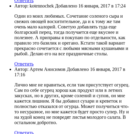
Ответить
Автор: kotennochek Добавлено 16 января, 2017 в 17:24
Один из моих любимых. Сочетание соленого сыра и
свежих овощей восхитительное, да и к тому же там
очень мало калорий. Советую добавлять туда еще
болгарский перец, тогда получается еще вкуснее и
полезнее. А приправы я покупаю по отдельности, как
правило это базилик и орегано. Кстати такой вариант
прекрасно сочетается с любыми мясными кушаньями и
рыбой. Делаю его на все праздничные столы.
Ответить
Автор: Артем Анисимов Добавлено 16 января, 2017 в
17:16
Лично мне не нравиться, если там присутствует огурец.
Сам по себе огурец хорош как продукт или в летних
закусках, но в других, кроме солений и супов, он мне
кажется лишним. Я бы добавил сухари и креветок и
полностью отказался от огурца. Может получиться что-
то несуразное, но мне кажется будет просто супер. Ну и
на худой конец не повредят листья молодого салата. В
остальном добротно.
Ответить