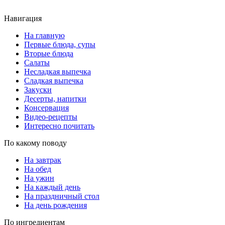
Навигация
На главную
Первые блюда, супы
Вторые блюда
Салаты
Несладкая выпечка
Сладкая выпечка
Закуски
Десерты, напитки
Консервация
Видео-рецепты
Интересно почитать
По какому поводу
На завтрак
На обед
На ужин
На каждый день
На праздничный стол
На день рождения
По ингредиентам