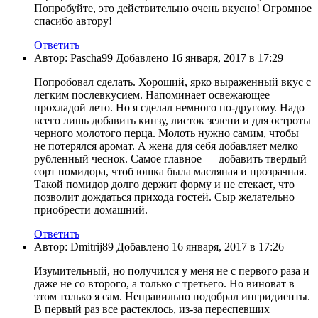
Попробуйте, это действительно очень вкусно! Огромное
спасибо автору!
Ответить
Автор: Pascha99 Добавлено 16 января, 2017 в 17:29
Попробовал сделать. Хороший, ярко выраженный вкус с
легким послевкусием. Напоминает освежающее
прохладой лето. Но я сделал немного по-другому. Надо
всего лишь добавить кинзу, листок зелени и для остроты
черного молотого перца. Молоть нужно самим, чтобы
не потерялся аромат. А жена для себя добавляет мелко
рубленный чеснок. Самое главное — добавить твердый
сорт помидора, чтоб юшка была масляная и прозрачная.
Такой помидор долго держит форму и не стекает, что
позволит дождаться прихода гостей. Сыр желательно
приобрести домашний.
Ответить
Автор: Dmitrij89 Добавлено 16 января, 2017 в 17:26
Изумительный, но получился у меня не с первого раза и
даже не со второго, а только с третьего. Но виноват в
этом только я сам. Неправильно подобрал ингридиенты.
В первый раз все растеклось, из-за переспевших