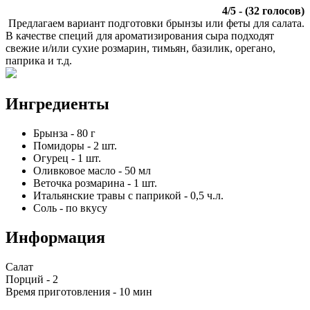
4
/
5
- (
32
голосов)
Предлагаем вариант подготовки брынзы или феты для салата.
В качестве специй для ароматизирования сыра подходят
свежие и/или сухие розмарин, тимьян, базилик, орегано,
паприка и т.д.
Ингредиенты
Брынза
-
80
г
Помидоры
-
2
шт.
Огурец
-
1
шт.
Оливковое масло
-
50
мл
Веточка розмарина
-
1
шт.
Итальянские травы с паприкой
-
0,5
ч.л.
Соль
-
по вкусу
Информация
Салат
Порций -
2
Время приготовления -
10 мин