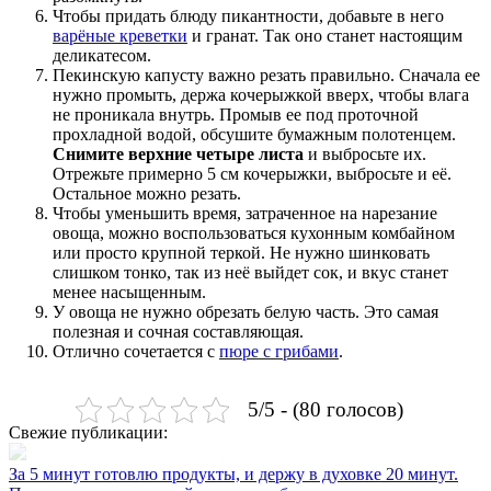
Чтобы придать блюду пикантности, добавьте в него
варёные креветки
и гранат. Так оно станет настоящим
деликатесом.
Пекинскую капусту важно резать правильно. Сначала ее
нужно промыть, держа кочерыжкой вверх, чтобы влага
не проникала внутрь. Промыв ее под проточной
прохладной водой, обсушите бумажным полотенцем.
Снимите верхние четыре листа
и выбросьте их.
Отрежьте примерно 5 см кочерыжки, выбросьте и её.
Остальное можно резать.
Чтобы уменьшить время, затраченное на нарезание
овоща, можно воспользоваться кухонным комбайном
или просто крупной теркой. Не нужно шинковать
слишком тонко, так из неё выйдет сок, и вкус станет
менее насыщенным.
У овоща не нужно обрезать белую часть. Это самая
полезная и сочная составляющая.
Отлично сочетается с
пюре с грибами
.
5/5 - (80 голосов)
Свежие публикации:
За 5 минут готовлю продукты, и держу в духовке 20 минут.