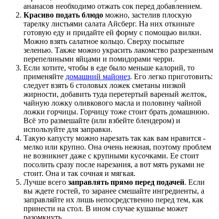
ананасов необходимо отжать сок перед добавлением.
Красиво подать блюдо
можно, застелив плоскую
тарелку листьями салата Айсберг. На них откиньте
готовую еду и придайте ей форму с помощью вилки.
Можно взять салатное кольцо. Сверху посыпьте
зеленью. Также можно украсить лакомство разрезанным
перепелиными яйцами и помидорами черри.
Если хотите, чтобы в еде было меньше калорий, то
применяйте
домашний майонез
. Его легко приготовить:
следует взять 6 столовых ложек сметаны низкой
жирности, добавить туда перетертый вареный желток,
чайную ложку оливкового масла и половину чайной
ложки горчицы. Горчицу тоже стоит брать домашнюю.
Всё это размешайте (или взбейте блендером) и
используйте для заправки.
Такую капусту можно нарезать так как вам нравится -
мелко или крупно. Она очень нежная, поэтому проблем
не возникнет даже с крупными кусочками. Ее стоит
посолить сразу после нарезания, а вот мять руками не
стоит. Она и так сочная и мягкая.
Лучше всего
заправлять прямо перед подачей
. Если
вы ждете гостей, то заранее смешайте ингредиенты, а
заправляйте их лишь непосредственно перед тем, как
принести на стол. В ином случае кушанье может
разомкнуть.