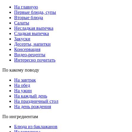
На главную
Первые блюда, супы
Вторые блюда
Салаты
Несладкая выпечка
Сладкая выпечка
Закуски
Десерты, напитки
Консервация
Видео-рецепты
Интересно почитать
По какому поводу
На завтрак
На обед
На ужин
На каждый день
На праздничный стол
На день рождения
По ингредиентам
Блюда из баклажанов
Из говядины