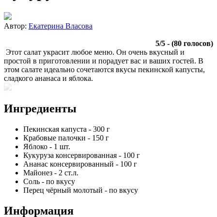
Автор:
Екатерина Власова
5
/
5
- (
80
голосов)
Этот салат украсит любое меню. Он очень вкусный и
простой в приготовлении и порадует вас и ваших гостей. В
этом салате идеально сочетаются вкусы пекинской капусты,
сладкого ананаса и яблока.
Ингредиенты
Пекинская капуста
-
300
г
Крабовые палочки
-
150
г
Яблоко
-
1
шт.
Кукуруза консервированная
-
100
г
Ананас консервированный
-
100
г
Майонез
-
2
ст.л.
Соль
-
по вкусу
Перец чёрный молотый
-
по вкусу
Информация