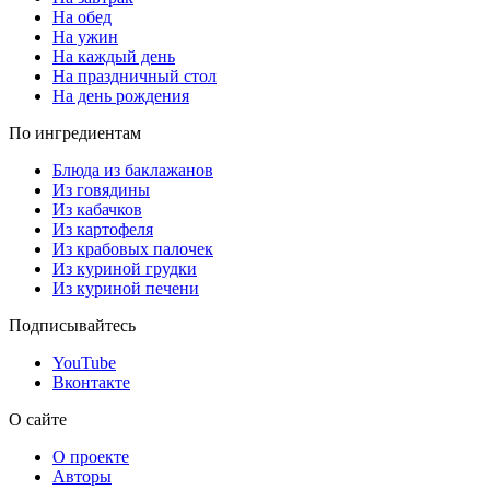
На обед
На ужин
На каждый день
На праздничный стол
На день рождения
По ингредиентам
Блюда из баклажанов
Из говядины
Из кабачков
Из картофеля
Из крабовых палочек
Из куриной грудки
Из куриной печени
Подписывайтесь
YouTube
Вконтакте
О сайте
О проекте
Авторы