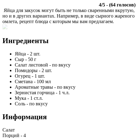
4
/
5
- (
64
голосов)
Яйца для закусок могут быть не только сваренными вкрутую,
но и в других вариантах. Например, в виде сырного жареного
омлета, рецепт блюда с которым мы вам предлагаем.
Ингредиенты
Яйца
-
2
шт.
Сыр
-
50
г
Салат листовой
-
по вкусу
Помидоры
-
2
шт.
Огурец
-
1
шт.
Сметана
-
100
мл
Ароматные травы
-
по вкусу
Зернистая горчица
-
1
ч.л.
Мука
-
1
ст.л.
Соль
-
по вкусу
Информация
Салат
Порций -
4