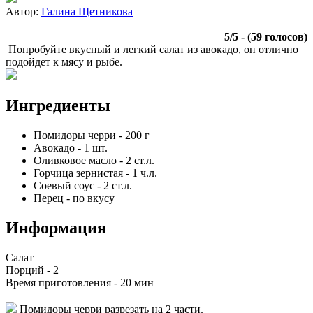
Автор:
Галина Щетникова
5
/
5
- (
59
голосов)
Попробуйте вкусный и легкий салат из авокадо, он отлично
подойдет к мясу и рыбе.
Ингредиенты
Помидоры черри
-
200
г
Авокадо
-
1
шт.
Оливковое масло
-
2
ст.л.
Горчица зернистая
-
1
ч.л.
Соевый соус
-
2
ст.л.
Перец
-
по вкусу
Информация
Салат
Порций -
2
Время приготовления -
20 мин
Помидоры черри разрезать на 2 части.