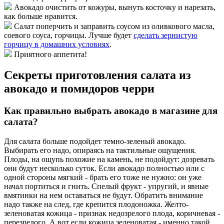
Авокадо очистить от кожуры, вынуть косточку и нарезать,
как больше нравится.
Салат поперчить и заправить соусом из оливкового масла,
соевого соуса, горчицы. Лучше будет
сделать зернистую
горчицу в домашних условиях
.
Приятного аппетита!
Секреты приготовления салата из
авокадо и помидоров черри
Как правильно выбрать авокадо в магазине для
салата?
Для салата больше подойдет темно-зеленый авокадо.
Выбирать его надо, опираясь на тактильные ощущения.
Плоды, на ощупь похожие на камень, не подойдут: дозревать
они будут несколько суток. Если авокадо полностью или с
одной стороны мягкий - брать его тоже не нужно: он уже
начал портиться и гнить. Спелый фрукт - упругий, и явные
вмятинки на нем оставаться не будут. Обратить внимание
надо также на след, где крепится плодоножка. Желто-
зеленоватая кожица - признак недозрелого плода, коричневая -
перезрелого. А вот если кожица зеленоватая - именно такой