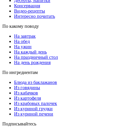
Десерты, напитки
Консервация
Видео-рецепты
Интересно почитать
По какому поводу
На завтрак
На обед
На ужин
На каждый день
На праздничный стол
На день рождения
По ингредиентам
Блюда из баклажанов
Из говядины
Из кабачков
Из картофеля
Из крабовых палочек
Из куриной грудки
Из куриной печени
Подписывайтесь