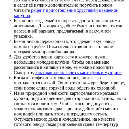
в салат её нужно дополнительно порубить ножом.
Читайте
рецепт приготовления хрустящей квашеной
капусты
.
Бекон не всегда удаётся порезать достаточно тонкими
ломтиками. Для жарки удобнее будет использовать уже
нарезанный вариант, предлагаемый в вакуумной
упаковке.
Бекон нельзя пережаривать, это сделает вкус блюда
намного грубее. Показатель готовности - ставшие
прозрачными прослойки жира.
Для удобства варки картофеля в кожуре, нужны
небольшие молодые клубни. Чтобы они меньше
рассыпались в кипящей воде, её можно подсолить.
Смотрите,
как правильно варить картофель в мундире
.
Когда картофелины проварились, они легко
протыкаются вилкой. Очистить от кожуры будет проще,
если после слива горячей воды обдать их холодной.
Из-за природной клейкости картофельного крахмала,
кубики, подготовленные для отправки в салатник, часто
слипаются в один ком. Чтобы этого не допустить,
можно использовать два варианта действий: смочить
нож водой или дать этому ингредиенту остыть.
Остужать можно даже в холодильнике, на качестве
готового блюда такая радикальная смена температур