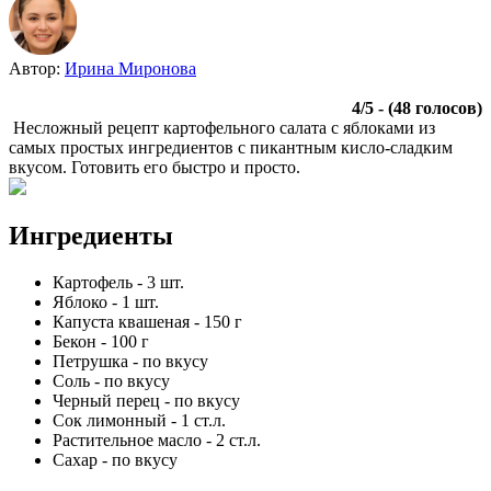
Автор:
Ирина Миронова
4
/
5
- (
48
голосов)
Несложный рецепт картофельного салата с яблоками из
самых простых ингредиентов с пикантным кисло-сладким
вкусом. Готовить его быстро и просто.
Ингредиенты
Картофель
-
3
шт.
Яблоко
-
1
шт.
Капуста квашеная
-
150
г
Бекон
-
100
г
Петрушка
-
по вкусу
Соль
-
по вкусу
Черный перец
-
по вкусу
Сок лимонный
-
1
ст.л.
Растительное масло
-
2
ст.л.
Сахар
-
по вкусу