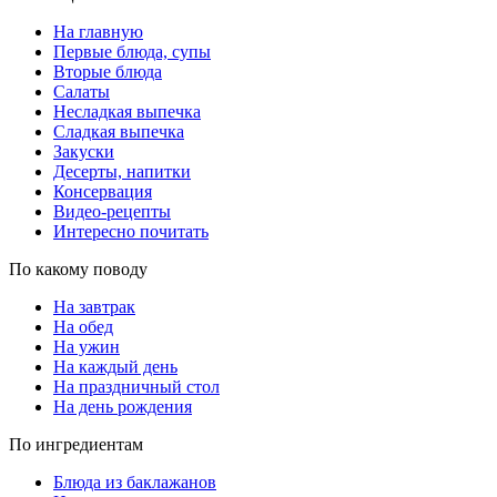
На главную
Первые блюда, супы
Вторые блюда
Салаты
Несладкая выпечка
Сладкая выпечка
Закуски
Десерты, напитки
Консервация
Видео-рецепты
Интересно почитать
По какому поводу
На завтрак
На обед
На ужин
На каждый день
На праздничный стол
На день рождения
По ингредиентам
Блюда из баклажанов