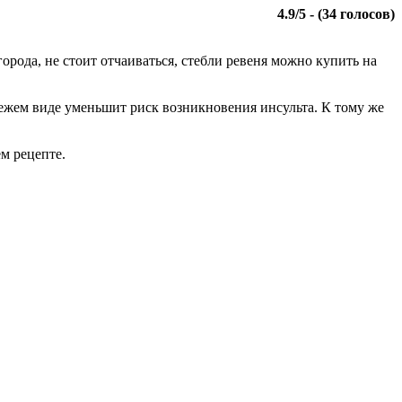
4.9
/
5
- (
34
голосов)
огорода, не стоит отчаиваться, стебли ревеня можно купить на
вежем виде уменьшит риск возникновения инсульта. К тому же
ем рецепте.