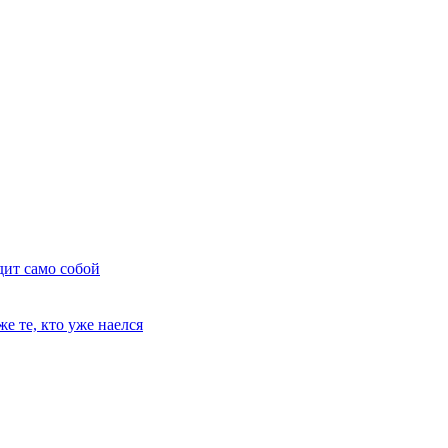
дит само собой
е те, кто уже наелся