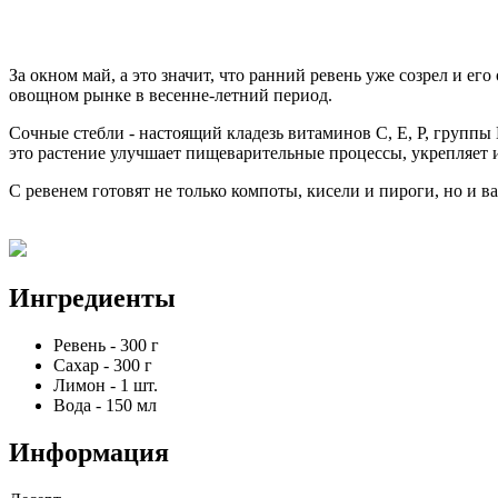
За окном май, а это значит, что ранний ревень уже созрел и ег
овощном рынке в весенне-летний период.
Сочные стебли - настоящий кладезь витаминов С, Е, Р, групп
это растение улучшает пищеварительные процессы, укрепляет и
С ревенем готовят не только компоты, кисели и пироги, но и ва
Ингредиенты
Ревень
-
300
г
Сахар
-
300
г
Лимон
-
1
шт.
Вода
-
150
мл
Информация