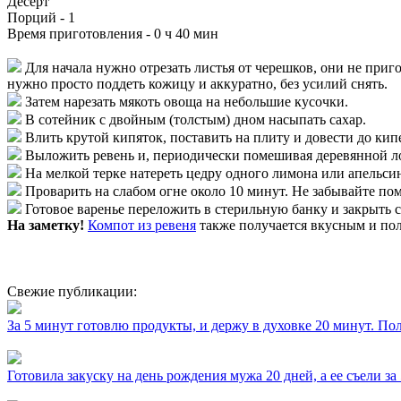
Десерт
Порций -
1
Время приготовления -
0 ч 40 мин
Для начала нужно отрезать листья от черешков, они не при
нужно просто поддеть кожицу и аккуратно, без усилий снять.
Затем нарезать мякоть овоща на небольшие кусочки.
В сотейник с двойным (толстым) дном насыпать сахар.
Влить крутой кипяток, поставить на плиту и довести до кип
Выложить ревень и, периодически помешивая деревянной лоп
На мелкой терке натереть цедру одного лимона или апельсин
Проварить на слабом огне около 10 минут. Не забывайте по
Готовое варенье переложить в стерильную банку и закрыть
На заметку!
Компот из ревеня
также получается вкусным и по
Свежие публикации:
За 5 минут готовлю продукты, и держу в духовке 20 минут. П
Готовила закуску на день рождения мужа 20 дней, а ее съели за