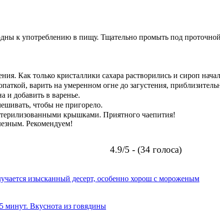
годны к употреблению в пищу. Тщательно промыть под проточной
ения. Как только кристаллики сахара растворились и сироп нача
аткой, варить на умеренном огне до загустения, приблизительн
а и добавить в варенье.
мешивать, чтобы не пригорело.
 стерилизованными крышками. Приятного чаепития!
лезным. Рекомендуем!
4.9/5 - (34 голоса)
олучается изысканный десерт, особенно хорош с мороженым
 5 минут. Вкуснота из говядины