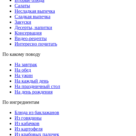
Вторые блюда
Салаты
Несладкая выпечка
Сладкая выпечка
Закуски
Десерты, напитки
Консервация
Видео-рецепты
Интересно почитать
По какому поводу
На завтрак
На обед
На ужин
На каждый день
На праздничный стол
На день рождения
По ингредиентам
Блюда из баклажанов
Из говядины
Из кабачков
Из картофеля
Из крабовых палочек