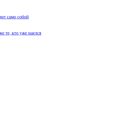
дит само собой
е те, кто уже наелся