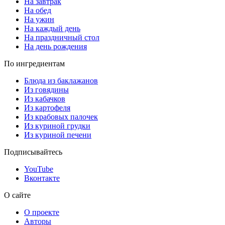
На завтрак
На обед
На ужин
На каждый день
На праздничный стол
На день рождения
По ингредиентам
Блюда из баклажанов
Из говядины
Из кабачков
Из картофеля
Из крабовых палочек
Из куриной грудки
Из куриной печени
Подписывайтесь
YouTube
Вконтакте
О сайте
О проекте
Авторы