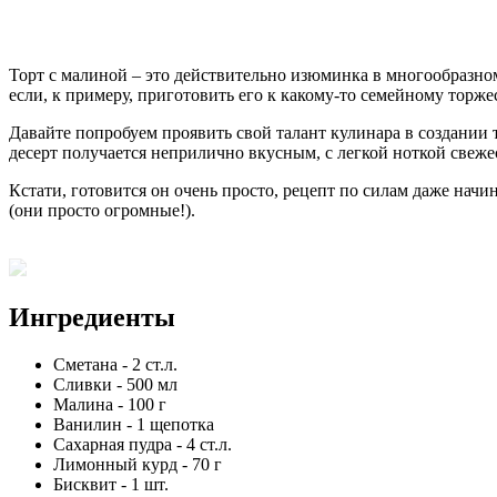
Торт с малиной – это действительно изюминка в многообразном
если, к примеру, приготовить его к какому-то семейному торжес
Давайте попробуем проявить свой талант кулинара в создании
десерт получается неприлично вкусным, с легкой ноткой свеже
Кстати, готовится он очень просто, рецепт по силам даже нач
(они просто огромные!).
Ингредиенты
Сметана
-
2
ст.л.
Сливки
-
500
мл
Малина
-
100
г
Ванилин
-
1
щепотка
Сахарная пудра
-
4
ст.л.
Лимонный курд
-
70
г
Бисквит
-
1
шт.