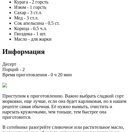
Курага
-
2
горсть
Изюм
-
1
горсть
Сахар
-
3
ст.л.
Мед
-
3
ст.л.
Сок апельсина
-
0,5
ст.
Корица
-
0,5
ч.л.
Гвоздика
-
1
шт.
Масло
-
для жарки
Информация
Десерт
Порций -
2
Время приготовления -
0 ч 20 мин
Приступим к приготовлению. Важно выбрать сладкий сорт
морковки, еще лучше, если она будет карликовая, но в нашем
рецепте самая обычная. Её нужно вымыть, очистить и
нарезать кружочками, чем тоньше, тем быстрее она
приготовится.
В сотейнике разогрейте сливочное или растительное масло,