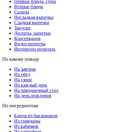
Первые блюда, супы
Вторые блюда
Салаты
Несладкая выпечка
Сладкая выпечка
Закуски
Десерты, напитки
Консервация
Видео-рецепты
Интересно почитать
По какому поводу
На завтрак
На обед
На ужин
На каждый день
На праздничный стол
На день рождения
По ингредиентам
Блюда из баклажанов
Из говядины
Из кабачков
Из картофеля