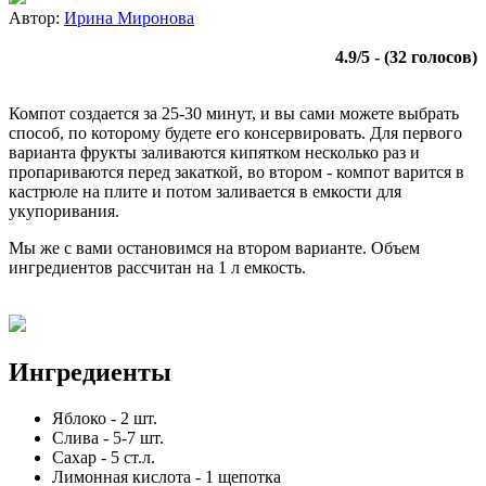
Автор:
Ирина Миронова
4.9
/
5
- (
32
голосов)
Компот создается за 25-30 минут, и вы сами можете выбрать
способ, по которому будете его консервировать. Для первого
варианта фрукты заливаются кипятком несколько раз и
пропариваются перед закаткой, во втором - компот варится в
кастрюле на плите и потом заливается в емкости для
укупоривания.
Мы же с вами остановимся на втором варианте. Объем
ингредиентов рассчитан на 1 л емкость.
Ингредиенты
Яблоко
-
2
шт.
Слива
-
5-7
шт.
Сахар
-
5
ст.л.
Лимонная кислота
-
1
щепотка