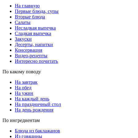
На главную
Первые блюда, супы
Вторые блюда
Салаты
Несладкая выпечка
Сладкая выпечка
Закуски
Десерты, напитки
Консервация
Видео-рецепты
Интересно почитать
По какому поводу
На завтрак
На обед
На ужин
На каждый день
На праздничный стол
На день рождения
По ингредиентам
Блюда из баклажанов
Из говядины