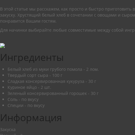
В этой статье мы расскажем, как просто и быстро приготовить
закуску. Хрустящий белый хлеб в сочетании с овощами и сыро
понравится Вашим гостям.
Для начинки выбирайте любые совместимые между собой ингр
Ингредиенты
Белый хлеб из муки грубого помола
-
2
лом.
Твердый сорт сыра
-
100
г
Сладкая консервированная кукуруза
-
30
г
Куриное яйцо
-
2
шт.
Зеленый консервированный горошек
-
30
г
Соль
-
по вкусу
Специи
-
по вкусу
Информация
Закуска