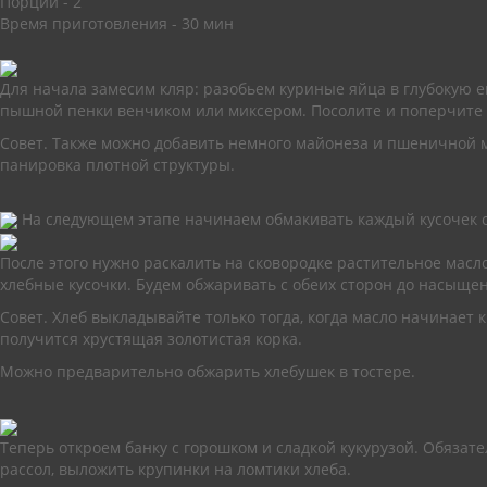
Порций -
2
Время приготовления -
30 мин
Для начала замесим кляр: разобьем куриные яйца в глубокую е
пышной пенки венчиком или миксером. Посолите и поперчите п
Совет. Также можно добавить немного майонеза и пшеничной м
панировка плотной структуры.
На следующем этапе начинаем обмакивать каждый кусочек с 
После этого нужно раскалить на сковородке растительное масл
хлебные кусочки. Будем обжаривать с обеих сторон до насыщен
Совет. Хлеб выкладывайте только тогда, когда масло начинает к
получится хрустящая золотистая корка.
Можно предварительно обжарить хлебушек в тостере.
Теперь откроем банку с горошком и сладкой кукурузой. Обязат
рассол, выложить крупинки на ломтики хлеба.