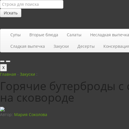
Искать
Супы
Вторые блюда
Салаты
Несладкая выпечк
Сладкая выпечка
Закуски
Десерты
Консерваци
X
Главная
-
Закуски
:
Горячие бутерброды с
на сковороде
Автор:
Мария Соколова