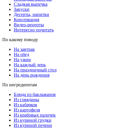
Сладкая выпечка
Закуски
Десерты, напитки
Консервация
Видео-рецепты
Интересно почитать
По какому поводу
На завтрак
На обед
На ужин
На каждый день
На праздничный стол
На день рождения
По ингредиентам
Блюда из баклажанов
Из говядины
Из кабачков
Из картофеля
Из крабовых палочек
Из куриной грудки
Из куриной печени