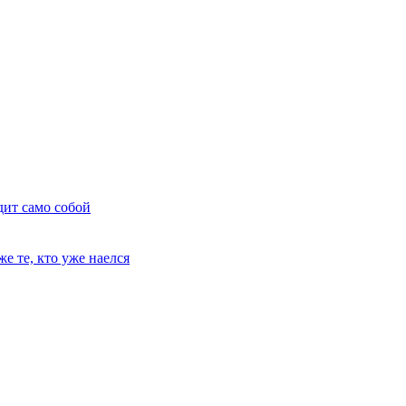
дит само собой
е те, кто уже наелся