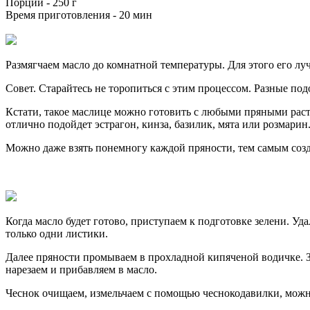
Порций -
250 г
Время приготовления -
20 мин
Размягчаем масло до комнатной температуры. Для этого его лу
Совет. Старайтесь не торопиться с этим процессом. Разные под
Кстати, такое маслице можно готовить с любыми пряными раст
отлично подойдет эстрагон, кинза, базилик, мята или розмарин
Можно даже взять понемногу каждой пряности, тем самым созд
Когда масло будет готово, приступаем к подготовке зелени. У
только одни листики.
Далее пряности промываем в прохладной кипяченой водичке. З
нарезаем и прибавляем в масло.
Чеснок очищаем, измельчаем с помощью чеснокодавилки, можно