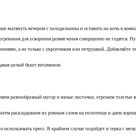
чше вытянуть вечером с холодильника и оставить на ночь в ком
огревания для ускорения размягчения совершенно не годятся. Пу
ениями, а не только с укропчиком или петрушкой. Добавляйте т
.
авая целый букет витаминов.
даляем разнообразный мусор и вялые листочки, отрезаем толстые
атем раскладываем их ровным слоем на полотенце и даем хорошо
 использовать пресс. В крайнем случае подойдет и терка с мел