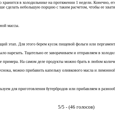
о хранится в холодильнике на протяжении 1 недели. Конечно, ег
учше сделать небольшую порцию с таким расчетом, чтобы ее хват
ной массы.
щий этап. Для этого берем кусок пищевой фольги или пергамента
ыло нарезать. Тщательно ее заворачиваем и отправляем в холоди
примера. На самом деле продукты можно брать в любом количест
чеснока, можно прибавить капельку оливкового масла и лимонно
ользуем для приготовления бутербродов или прибавляем в разноо
5/5 - (46 голосов)